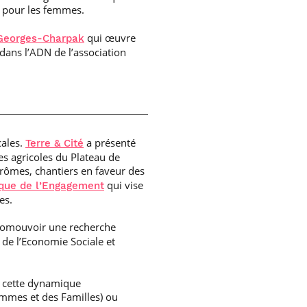
s pour les femmes.
qui œuvre
n Georges-Charpak
e dans l’ADN de l’association
cales.
a présenté
Terre & Cité
es agricoles du Plateau de
udrômes, chantiers en faveur des
qui vise
que de l’Engagement
es.
 promouvoir une recherche
r de l’Economie Sociale et
 à cette dynamique
emmes et des Familles) ou