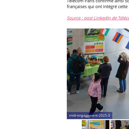
Télécom Paris confirme ainsi so
françaises qui ont intégré cet
Source : post LinkedIn de Télé
midi-engagement-2025-3