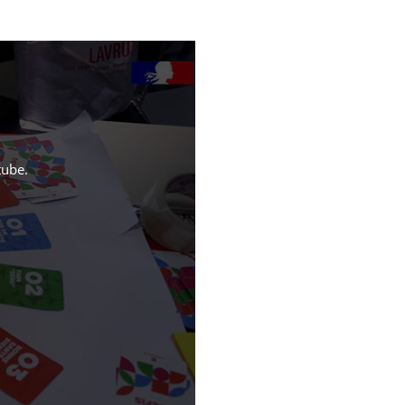
tube
.