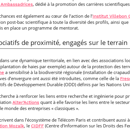
, dédié à la promotion des carrières scientifique
 Ambassadrices
 chances est également au cœur de l’action de l’
Institut Villebo
ion post-bac scientifique à toute la diversité des profils, ainsi qu
mis en place un programme de mentorat.
ciatifs de proximité, engagés sur le terrain
s dans une dynamique territoriale, en lien avec des associations lo
lantation de haies par exemple) autour de la protection des terr
a sensibilisé à la biodiversité régionale (installation de crapa
ne
tives d’envergure ont aussi été introduites, comme celle de la
Fres
ctifs de Développement Durable (ODD) définis par les Nations Uni
cherche à renforcer les liens entre recherche et ingénierie pour
ciation
quant à elle favorise les liens entre le secteu
Alter’Actions
 le monde des entreprises « classiques ».
scrivent dans l’écosystème de Télécom Paris et contribuent aussi
, le
(Centre d’Information sur les Droits des F
tion Mozaïk
CIDFF