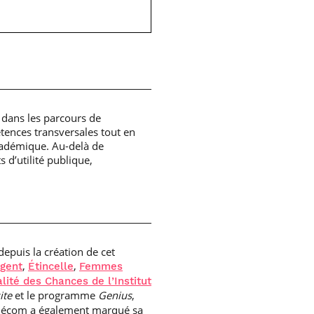
 dans les parcours de
tences transversales tout en
cadémique. Au-delà de
 d’utilité publique,
depuis la création de cet
,
,
ugent
Étincelle
Femmes
lité des Chances de l’Institut
ite
et le programme
Genius
,
-Télécom a également marqué sa