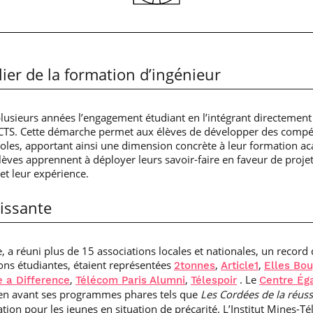
ier de la formation d’ingénieur
lusieurs années l’engagement étudiant en l’intégrant directement
ECTS. Cette démarche permet aux élèves de développer des compé
oles, apportant ainsi une dimension concrète à leur formation a
lèves apprennent à déployer leurs savoir-faire en faveur de projets
 et leur expérience.
oissante
 a réuni plus de 15 associations locales et nationales, un record 
ons étudiantes, étaient représentées
,
,
2tonnes
Article1
Elles Bo
,
,
. Le
 a Difference
Télécom Paris Alumni
Télespoir
Centre Éga
en avant ses programmes phares tels que
Les Cordées de la réuss
cation pour les jeunes en situation de précarité. L’Institut Mines