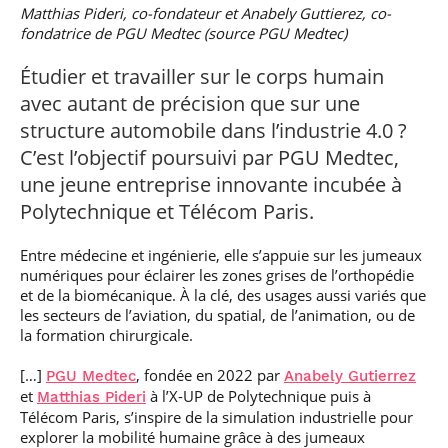
professionnel
Je suis élève en
Artificielle en
Matthias Pideri, co-fondateur et Anabely Guttierez, co-
S’engager à Télécom
Corps des Mines
Parcours Numérique
situation de
alternance
Paris
fondatrice de PGU Medtec (source PGU Medtec)
• Journaliste
Responsable
Parcours Talents : un
handicap, comment
(admissions closes)
Numérique
Double Diplôme
faire ?
responsable : nos
Enquête 1er emploi
Étudier et travailler sur le corps humain
• Diplômé
donnant accès aux
Expert
élèves impliqués
Corps techniques de
Vous êtes admis,
cybersécurité des
avec autant de précision que sur une
• Créateur d’entreprise
l’État
préparez votre
réseaux et des
structure automobile dans l’industrie 4.0 ?
arrivée
systèmes
d’information
C’est l’objectif poursuivi par PGU Medtec,
Financement
une jeune entreprise innovante incubée à
Intelligence
Entreprises &
Artificielle – Expert
Polytechnique et Télécom Paris.
solutions Mastère
Data & MLops
Spécialisé
Entre médecine et ingénierie, elle s’appuie sur les jumeaux
Intelligence
Brochures &
Artificielle
numériques pour éclairer les zones grises de l’orthopédie
contacts
multimodale et
et de la biomécanique. À la clé, des usages aussi variés que
autonome
les secteurs de l’aviation, du spatial, de l’animation, ou de
Événements des
la formation chirurgicale.
formations de
Mastère Spécialisé
[…]
, fondée en 2022 par
PGU Medtec
Anabely Gutierrez
et
à l’X-UP de Polytechnique puis à
Matthias Pideri
Télécom Paris, s’inspire de la simulation industrielle pour
explorer la mobilité humaine grâce à des jumeaux