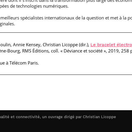
nière dont il s’inscrit dans la transformation plus large des écono
ipées de technologies numériques.
 meilleurs spécialistes internationaux de la question et met à la 
ginales.
lin, Annie Kensey, Christian Licoppe (dir.),
Le bracelet électro
êne-Bourg, RMS Éditions, coll. « Déviance et société », 2019, 25
gue à Télécom Paris.
alité et connectivité, un ouvrage dirigé par Christian Licoppe