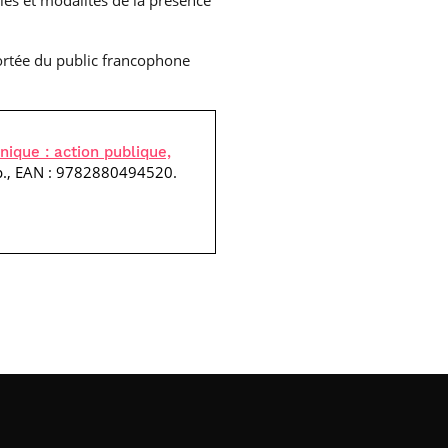
mies et modalités de la présence
portée du public francophone
nique : action publique,
8 p., EAN : 9782880494520.