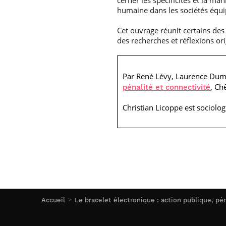
cerner les spécificités et la ma
humaine dans les sociétés équ
Cet ouvrage réunit certains des
des recherches et réflexions ori
Par René Lévy, Laurence Dumou
, Ch
pénalité et connectivité
Christian Licoppe est sociolo
Accueil
Le bracelet électronique : action publique, pén