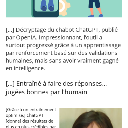
professionnel
Je suis élève en
Artificielle en
S’engager à Télécom
Corps des Mines
Parcours Numérique
situation de
alternance
Paris
• Journaliste
Responsable
Parcours Talents : un
handicap, comment
(admissions closes)
Numérique
Double Diplôme
faire ?
responsable : nos
Enquête 1er emploi
• Diplômé
donnant accès aux
Expert
élèves impliqués
Corps techniques de
Vous êtes admis,
cybersécurité des
[…] Décryptage du chabot ChatGPT, publié
• Créateur d’entreprise
l’État
préparez votre
réseaux et des
par OpenIA. Impressionnant, l’outil a
arrivée
systèmes
d’information
surtout progressé grâce à un apprentissage
Financement
par renforcement basé sur des validations
Intelligence
Entreprises &
Artificielle – Expert
humaines, mais sans avoir vraiment gagné
solutions Mastère
Data & MLops
en intelligence.
Spécialisé
Intelligence
Brochures &
Artificielle
[…] Entraîné à faire des réponses…
contacts
multimodale et
autonome
jugées bonnes par l’humain
Événements des
formations de
Mastère Spécialisé
[Grâce à un entraînement
optimisé,] ChatGPT
[donne] des résultats de
plus en plus crédibles par