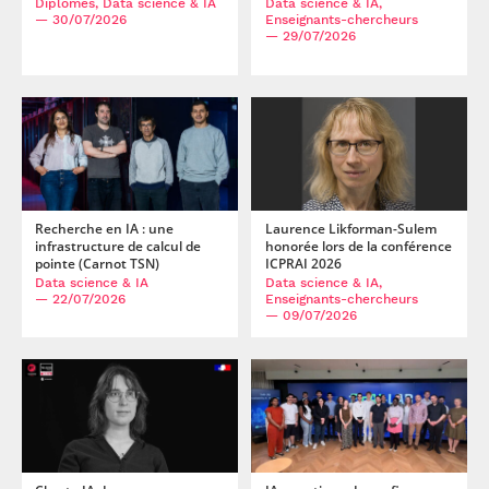
Diplômés, Data science & IA
Data science & IA,
— 30/07/2026
Enseignants-chercheurs
— 29/07/2026
Recherche en IA : une
Laurence Likforman-Sulem
infrastructure de calcul de
honorée lors de la conférence
pointe (Carnot TSN)
ICPRAI 2026
Data science & IA
Data science & IA,
— 22/07/2026
Enseignants-chercheurs
— 09/07/2026