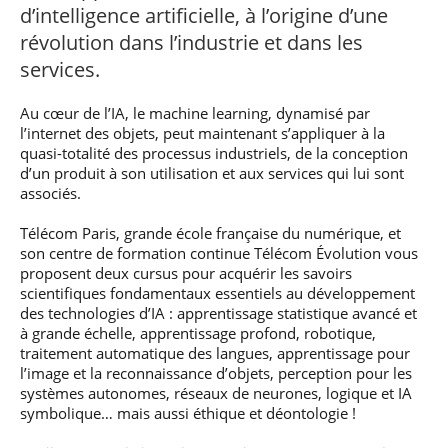
professionnel
Je suis élève en
Artificielle en
d’intelligence artificielle, à l’origine d’une
S’engager à Télécom
Corps des Mines
Parcours Numérique
situation de
alternance
Paris
• Journaliste
Responsable
révolution dans l’industrie et dans les
Parcours Talents : un
handicap, comment
(admissions closes)
Numérique
Double Diplôme
faire ?
services.
responsable : nos
Enquête 1er emploi
• Diplômé
donnant accès aux
Expert
élèves impliqués
Corps techniques de
Vous êtes admis,
cybersécurité des
• Créateur d’entreprise
Au cœur de l’IA, le machine learning, dynamisé par
l’État
préparez votre
réseaux et des
arrivée
l’internet des objets, peut maintenant s’appliquer à la
systèmes
d’information
quasi-totalité des processus industriels, de la conception
Financement
d’un produit à son utilisation et aux services qui lui sont
Intelligence
associés.
Entreprises &
Artificielle – Expert
solutions Mastère
Data & MLops
Télécom Paris, grande école française du numérique, et
Spécialisé
son centre de formation continue Télécom Évolution vous
Intelligence
Brochures &
proposent deux cursus pour acquérir les savoirs
Artificielle
contacts
multimodale et
scientifiques fondamentaux essentiels au développement
autonome
des technologies d’IA : apprentissage statistique avancé et
Événements des
à grande échelle, apprentissage profond, robotique,
formations de
traitement automatique des langues, apprentissage pour
Mastère Spécialisé
l’image et la reconnaissance d’objets, perception pour les
systèmes autonomes, réseaux de neurones, logique et IA
symbolique… mais aussi éthique et déontologie !