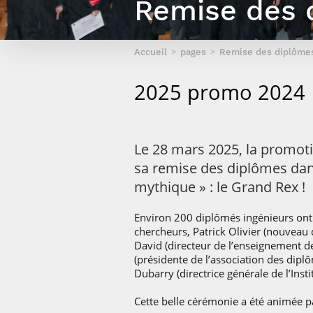
Remise des 
Sport (fr)
Expert cybersécurité des réseaux
Mobilité en France
et des systèmes d’information
Parcours Numérique Responsable
Intelligence Artificielle – Expert
Accueil
pages
Remise des diplôme
Enquête 1er emploi
Data & MLops
2025 promo 2024
Intelligence Artificielle multimodale
et autonome
Manager des systèmes
d’information (admissions closes)
Le 28 mars 2025, la promoti
sa remise des diplômes dan
mythique » : le Grand Rex !
Environ 200 diplômés ingénieurs ont 
chercheurs, Patrick Olivier (nouveau 
David (directeur de l’enseignement 
(présidente de l’association des dipl
Dubarry (directrice générale de l’Inst
Cette belle cérémonie a été animée 