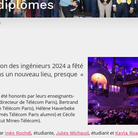
diplômes
Corps des Mines
recherche &
communication
Soutien à la
Financement
Nos offres
innovation
Parcours Talents : un Double Diplôme
Modélisation
Mécénat
mobilité
d’emplois
donnant accès aux Corps techniques
mathématique
Entreprises & solutions Mastère
enseignement et
Rapport d’activité
Alumni
de l’État
Spécialisé
s
recherche
de la recherche à
Témoignages
Nos offres
Télécom Paris :
Brochures & contacts
Alumni
d’emplois
rétrospective
Prix des
administratifs et
Événements des formations de
Technologies
techniques
Mastère Spécialisé
Numériques
Nos avantages
Nos engagements
sociétaux
on des ingénieurs 2024 a fêté
s un nouveau lieu, presque «
été honorés par leurs enseignants-
directeur de Télécom Paris), Bertrand
de Télécom Paris), Hélène Haverbeke
ômés Télécom Paris alumni) et Cécile
itut Mines-Télécom).
par
, étudiante,
, étudiant et
Inès Rochdi
Jules Michaud
Kayla Roa