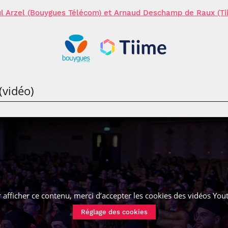
l Arzel (Bouygues Télécom) et
Arnaud Deschamp de Raux
(Ti
(vidéo)
 afficher ce contenu, merci d’accepter les cookies
des vidéos You
Réglage des cookies