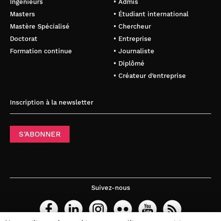
Ingénieurs
• Admis
Masters
• Étudiant international
Mastère Spécialisé
• Chercheur
Doctorat
• Entreprise
Galeio
Formation continue
• Journaliste
• Diplômé
Rubicon
• Créateur d’entreprise
Inscription à la newsletter
S’ABONNER
Blumana
CoCoding AI
Naltilia
Suivez-nous