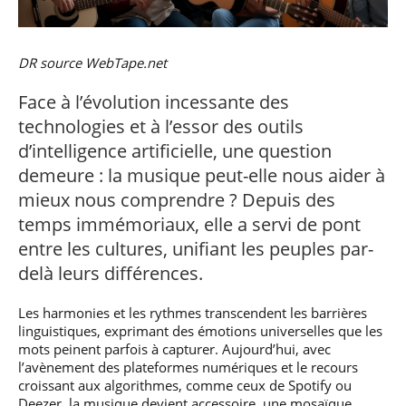
professionnel
Je suis élève en
Artificielle en
S’engager à Télécom
Corps des Mines
Parcours Numérique
situation de
alternance
Paris
• Journaliste
Responsable
Parcours Talents : un
handicap, comment
(admissions closes)
Numérique
Double Diplôme
faire ?
DR source WebTape.net
responsable : nos
Enquête 1er emploi
• Diplômé
donnant accès aux
Expert
élèves impliqués
Corps techniques de
Vous êtes admis,
cybersécurité des
Face à l’évolution incessante des
• Créateur d’entreprise
l’État
préparez votre
réseaux et des
arrivée
systèmes
technologies et à l’essor des outils
d’information
d’intelligence artificielle, une question
Financement
Intelligence
demeure : la musique peut-elle nous aider à
Entreprises &
Artificielle – Expert
mieux nous comprendre ? Depuis des
solutions Mastère
Data & MLops
Spécialisé
temps immémoriaux, elle a servi de pont
Intelligence
entre les cultures, unifiant les peuples par-
Brochures &
Artificielle
contacts
multimodale et
delà leurs différences.
autonome
Événements des
formations de
Les harmonies et les rythmes transcendent les barrières
Mastère Spécialisé
linguistiques, exprimant des émotions universelles que les
mots peinent parfois à capturer. Aujourd’hui, avec
l’avènement des plateformes numériques et le recours
croissant aux algorithmes, comme ceux de Spotify ou
Deezer, la musique devient accessoire, une mosaïque