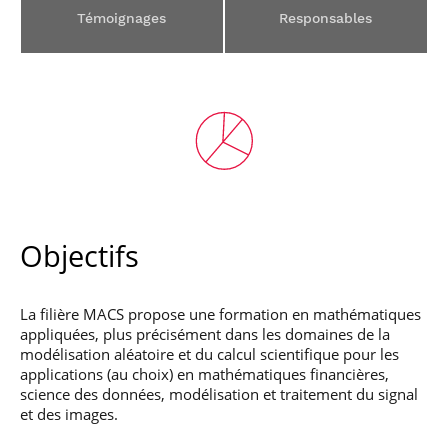
professionnel
Je suis élève en
Artificielle en
S’engager à Télécom
Corps des Mines
Parcours Numérique
Témoignages
Responsables
situation de
alternance
Paris
• Journaliste
Responsable
Parcours Talents : un
handicap, comment
(admissions closes)
Numérique
Double Diplôme
faire ?
responsable : nos
Enquête 1er emploi
• Diplômé
donnant accès aux
Expert
élèves impliqués
Corps techniques de
Vous êtes admis,
cybersécurité des
• Créateur d’entreprise
l’État
préparez votre
réseaux et des
arrivée
systèmes
d’information
Financement
Intelligence
Entreprises &
Artificielle – Expert
solutions Mastère
Data & MLops
Spécialisé
Objectifs
Intelligence
Brochures &
Artificielle
contacts
multimodale et
autonome
La filière MACS propose une formation en mathématiques
Événements des
appliquées, plus précisément dans les domaines de la
formations de
modélisation aléatoire et du calcul scientifique pour les
Mastère Spécialisé
applications (au choix) en mathématiques financières,
science des données, modélisation et traitement du signal
et des images.