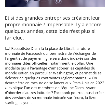
professionnel
Je suis élève en
Artificielle en
S’engager à Télécom
Corps des Mines
Parcours Numérique
situation de
alternance
Paris
• Journaliste
Responsable
Parcours Talents : un
handicap, comment
(admissions closes)
Numérique
Double Diplôme
faire ?
Et si des grandes entreprises créaient leur
responsable : nos
Enquête 1er emploi
• Diplômé
donnant accès aux
Expert
élèves impliqués
Corps techniques de
propre monnaie ? Impensable il y a encore
Vous êtes admis,
cybersécurité des
• Créateur d’entreprise
l’État
préparez votre
réseaux et des
quelques années, cette idée n’est plus si
arrivée
systèmes
farfelue.
d’information
Financement
Intelligence
[…] Rebaptisée Diem [à la place de Libra], la future
Entreprises &
Artificielle – Expert
monnaie de Facebook qui permettra de s’échanger de
solutions Mastère
Data & MLops
Spécialisé
l’argent et de payer en ligne sera donc indexée sur des
Intelligence
monnaies dites officielles, notamment le dollar. Une
Brochures &
Artificielle
modalité qui a l’avantage d’amadouer les capitales du
contacts
multimodale et
monde entier, en particulier Washington, et permet de se
autonome
délester de quelques contraintes réglementaires…« On
Événements des
devrait être en mesure de se lancer aux États-Unis en 2022
formations de
», explique l’un des membres de l’équipe Diem. Avant
Mastère Spécialisé
d’aborder d’autres latitudes? Facebook pourrait aussi créer
des versions de sa monnaie indexée sur l’euro, la livre
sterling, le yen…