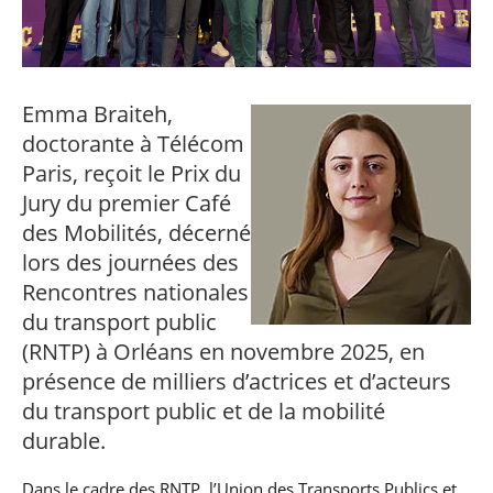
professionnel
Je suis élève en
Artificielle en
S’engager à Télécom
Corps des Mines
Parcours Numérique
situation de
alternance
Paris
• Journaliste
Responsable
Parcours Talents : un
handicap, comment
(admissions closes)
Numérique
Double Diplôme
faire ?
responsable : nos
Enquête 1er emploi
• Diplômé
donnant accès aux
Expert
élèves impliqués
Corps techniques de
Vous êtes admis,
cybersécurité des
Emma Braiteh,
• Créateur d’entreprise
l’État
préparez votre
réseaux et des
doctorante à Télécom
arrivée
systèmes
d’information
Paris, reçoit le Prix du
Financement
Jury du premier Café
Intelligence
Entreprises &
Artificielle – Expert
des Mobilités, décerné
solutions Mastère
Data & MLops
lors des journées des
Spécialisé
Intelligence
Rencontres nationales
Brochures &
Artificielle
contacts
du transport public
multimodale et
autonome
(RNTP) à Orléans en novembre 2025, en
Événements des
formations de
présence de milliers d’actrices et d’acteurs
Mastère Spécialisé
du transport public et de la mobilité
durable.
Dans le cadre des RNTP, l’Union des Transports Publics et