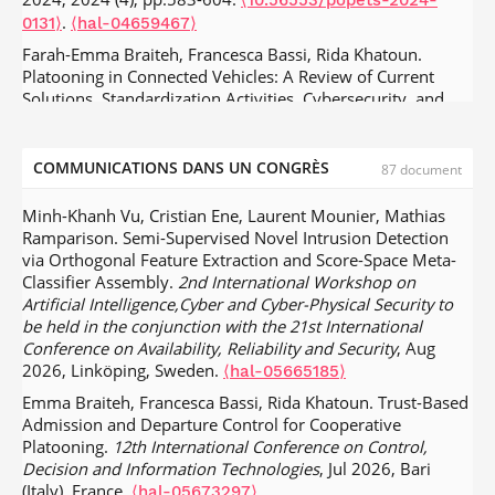
⟨10.56553/popets-2024-
.
0131⟩
⟨hal-04659467⟩
Farah-Emma Braiteh, Francesca Bassi, Rida Khatoun.
Platooning in Connected Vehicles: A Review of Current
Solutions, Standardization Activities, Cybersecurity, and
Research Opportunities.
IEEE Transactions on Intelligent
Vehicles
, 2024, pp.1-23.
.
⟨10.1109/TIV.2024.3447916⟩
⟨hal-
04755422⟩
COMMUNICATIONS DANS UN CONGRÈS
87 document
Olivier Hudry, Ville Junnila, Antoine Lobstein. On Iiro
Minh-Khanh Vu, Cristian Ene, Laurent Mounier, Mathias
Honkala’s contributions to identifying codes.
Fundamenta
Ramparison. Semi-Supervised Novel Intrusion Detection
Informaticae
, In press, 191 (3-4), pp.165-196.
⟨10.3233/FI-
via Orthogonal Feature Extraction and Score-Space Meta-
.
242178⟩
⟨hal-04568130⟩
Classifier Assembly.
2nd International Workshop on
Olivier Hudry. New dominating, locating-dominating or
Artificial Intelligence,Cyber and Cyber-Physical Security to
identifying codes in the q-ary Lee Hypercube.
WSEAS
be held in the conjunction with the 21st International
Transactions on Mathematics
, In press.
⟨hal-04667153⟩
Conference on Availability, Reliability and Security
, Aug
2026, Linköping, Sweden.
⟨hal-05665185⟩
Miroslaw Kutylowski, Giuseppe Persiano, Duong Hieu
Phan, Moti Yung, Marcin Zawada. The Self-Anti-Censorship
Emma Braiteh, Francesca Bassi, Rida Khatoun. Trust-Based
Nature of Encryption: On the Prevalence of Anamorphic
Admission and Departure Control for Cooperative
Cryptography.
Proceedings on Privacy Enhancing
Platooning.
12th International Conference on Control,
Technologies
, 2023, 2023 (4), pp.170-183.
Decision and Information Technologies
, Jul 2026, Bari
.
⟨10.56553/popets-2023-0104⟩
⟨hal-04194142⟩
(Italy), France.
⟨hal-05673297⟩