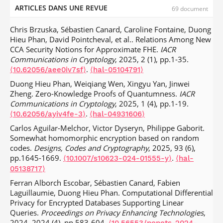
ARTICLES DANS UNE REVUE
69 document
Chris Brzuska, Sébastien Canard, Caroline Fontaine, Duong
Hieu Phan, David Pointcheval, et al.. Relations Among New
CCA Security Notions for Approximate FHE.
IACR
Communications in Cryptology
, 2025, 2 (1), pp.1-35.
.
⟨10.62056/aee0iv7sf⟩
⟨hal-05104791⟩
Duong Hieu Phan, Weiqiang Wen, Xingyu Yan, Jinwei
Zheng. Zero-Knowledge Proofs of Quantumness.
IACR
Communications in Cryptology
, 2025, 1 (4), pp.1-19.
.
⟨10.62056/ayiv4fe-3⟩
⟨hal-04931606⟩
Carlos Aguilar-Melchor, Victor Dyseryn, Philippe Gaborit.
Somewhat homomorphic encryption based on random
codes.
Designs, Codes and Cryptography
, 2025, 93 (6),
pp.1645-1669.
.
⟨10.1007/s10623-024-01555-y⟩
⟨hal-
05138717⟩
Ferran Alborch Escobar, Sébastien Canard, Fabien
Laguillaumie, Duong Hieu Phan. Computational Differential
Privacy for Encrypted Databases Supporting Linear
Queries.
Proceedings on Privacy Enhancing Technologies
,
2024, 2024 (4), pp.583-604.