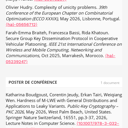
Antoine Boudermine, Rida Khatoun, Jean-Henri Choyer.
Olivier Hudry. Complexity of unicity problems.
39th
Dynamic logic-based attack graph for risk assessment in
Conference of the European Chapter on Combinatorial
complex computer systems.
Computer Networks
, 2023,
Optimization (ECCO XXXIX)
, May 2026, Lisbonne, Portugal.
228, pp.109730.
.
⟨10.1016/j.comnet.2023.109730⟩
⟨hal-
⟨hal-05656712⟩
04370488⟩
Farah-Emma Braiteh, Francesca Bassi, Rida Khatoun.
Ali Mustapha, Rida Khatoun, Sherali Zeadally, Fadlallah
Secure Group Key Dissemination Protocol in Cooperative
Chbib, Ahmad Fadlallah, et al.. Detecting DDoS attacks
Vehicular Platooning.
IEEE 21st International Conference on
using adversarial neural network.
Computers & Security
,
Wireless and Mobile Computing, Networking and
2023, 127, pp.103117.
.
⟨10.1016/j.cose.2023.103117⟩
⟨hal-
Communications
, Oct 2025, Marrakesh, Morocco.
⟨hal-
04370499⟩
05239247⟩
Jérémy Chantrel, Cheng Chen, Jun Zhang, Han Li. Protocol
Farah-Emma Braiteh, Davy Tse, Ounas Yhia, Francesca
for quantitative evaluation of the impact of paracrine
Bassi, Rida Khatoun. A Secure and Cooperative Departure
senescence on cellular reprogramming in cultured cells
Protocol for Connected Automated Platoons.
12th IFIP
POSTER DE CONFÉRENCE
1 document
and mouse models.
STAR Protocols
, 2023, 4 (1),
International Conference on New Technologies, Mobility,
pp.102106-1:102106-17.
.
⟨10.1016/j.xpro.2023.102106⟩
and Security (NTMS)
, Jun 2025, Paris, France.
⟨hal-
Katharina Boudgoust, Corentin Jeudy, Erkan Tairi, Weiqiang
⟨pasteur-05124675⟩
05058798⟩
Wen. Hardness of M-LWE with General Distributions and
Patrice Bertail, Mohammed Bouchouia, Ons Jelassi, Jessica
Applications to Leaky Variants.
Public-Key Cryptography –
Karolina Gorna, Nicolas Iooss, Yannick Seurin, Rida
Tressou, Mélanie Zetlaoui. Scaling by subsampling for big
PKC 2026
, May 2026, West Palm Beach, United States.
Khatoun. Exposing Go Hidden Bugs: A Novel Concolic
data, with applications to statistical learning.
Journal of
Springer Nature Switzerland, 16551, pp.3-37, 2026,
Framework.
23rd IEEE/ACIS International Conference on
Nonparametric Statistics
, 2023, 36 (1), pp.78-117.
Lecture Notes in Computer Science.
⟨10.1007/978-3-032-
Software Engineering, Management and Applications (SERA