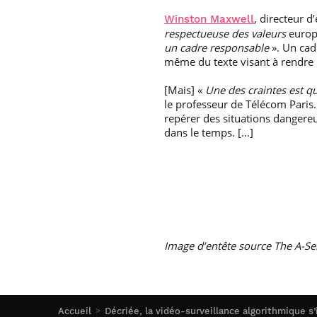
, directeur d
Winston Maxwell
respectueuse des valeurs
europé
un cadre responsable
». Un cad
même du texte visant à rendre p
[Mais] «
Une des craintes est q
le professeur de Télécom Paris. 
repérer des situations dangereus
dans le temps. […]
Image d’entête source The A-S
Accueil
Décriée, la vidéo-surveillance algorithmique s