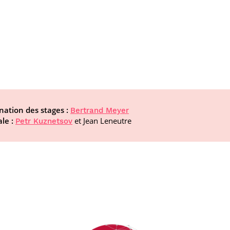
ination des stages :
Bertrand Meyer
le :
et Jean Leneutre
Petr Kuznetsov