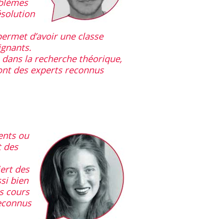
oblèmes
ésolution
 permet d’avoir une classe
ignants.
 dans la recherche théorique,
sont des experts reconnus
ents ou
t des
ert des
si bien
es cours
reconnus