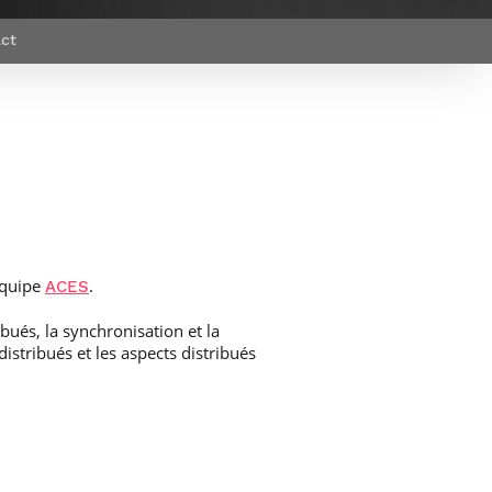
et d’emplois
Focus
Newsroom
ct
Transferts
Agenda
technologiques et
Pressroom
valorisation
Newsletters
RSS
équipe
.
ACES
bués, la synchronisation et la
distribués et les aspects distribués