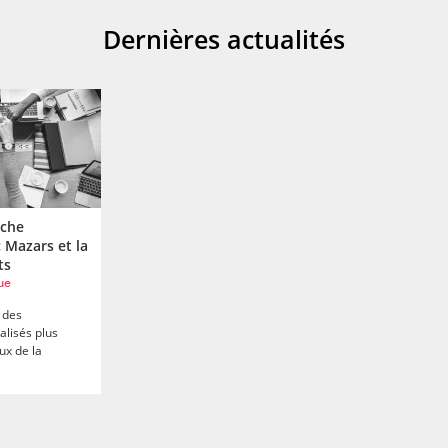
Dernières actualités
rche
 Mazars et la
ts
ue
r des
alisés plus
ux de la