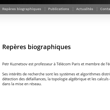
Corps des Mines
recherche &
communication
Soutien à la
Financement
Nos offres
innovation
Parcours Talents : un Double Diplôme
Modélisation
Mécénat
mobilité
Repères biographiques
Publications
Actualités
Conta
d’emplois
donnant accès aux Corps techniques
mathématique
Entreprises & solutions Mastère
enseignement et
Rapport d’activité
Alumni
de l’État
Spécialisé
recherche
de la recherche à
Témoignages
Nos offres
Télécom Paris :
Brochures & contacts
Alumni
d’emplois
rétrospective
Prix des
administratifs et
Événements des formations de
Technologies
techniques
Mastère Spécialisé
Numériques
Nos avantages
Repères biographiques
Nos engagements
sociétaux
Petr Kuznetsov est professeur à Télécom Paris et membre de l’
Ses intérêts de recherche sont les systèmes et algorithmes distri
détection des défaillances, la topologie algébrique et les calculs 
dans la mise en réseau.