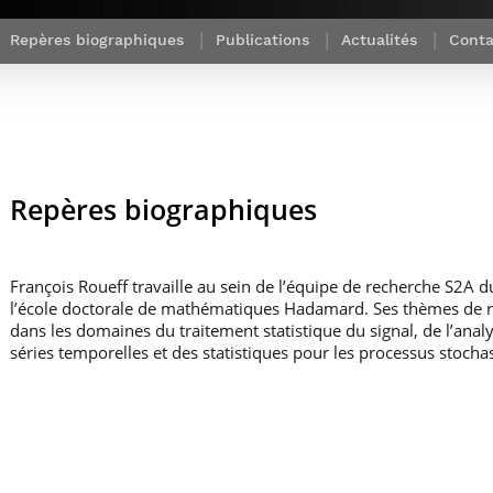
Corps des Mines
recherche &
communication
Soutien à la
Financement
Nos offres
innovation
Parcours Talents : un Double Diplôme
Modélisation
Mécénat
mobilité
Repères biographiques
Publications
Actualités
Conta
d’emplois
donnant accès aux Corps techniques
mathématique
Entreprises & solutions Mastère
enseignement et
Rapport d’activité
Alumni
de l’État
Spécialisé
recherche
de la recherche à
Témoignages
Nos offres
Télécom Paris :
Brochures & contacts
Alumni
d’emplois
rétrospective
Prix des
administratifs et
Événements des formations de
Technologies
techniques
Mastère Spécialisé
Numériques
Nos avantages
Repères biographiques
Nos engagements
sociétaux
François Roueff travaille au sein de l’équipe de recherche S2A du
l’école doctorale de mathématiques Hadamard. Ses thèmes de r
dans les domaines du traitement statistique du signal, de l’analy
séries temporelles et des statistiques pour les processus stocha