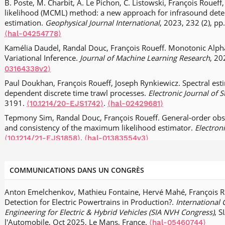
B. Poste, M. Charbit, A. Le Pichon, C. Listowski, François Rouef
likelihood (MCML) method: a new approach for infrasound det
estimation.
Geophysical Journal International
, 2023, 232 (2), p
⟨hal-04254778⟩
Kamélia Daudel, Randal Douc, François Roueff. Monotonic Alph
Variational Inference.
Journal of Machine Learning Research
, 20
03164338v2⟩
Paul Doukhan, François Roueff, Joseph Rynkiewicz. Spectral est
dependent discrete time trawl processes.
Electronic Journal of S
3191.
.
⟨10.1214/20-EJS1742⟩
⟨hal-02429681⟩
Tepmony Sim, Randal Douc, François Roueff. General-order obse
and consistency of the maximum likelihood estimator.
Electroni
.
⟨10.1214/21-EJS1858⟩
⟨hal-01383554v3⟩
Randal Douc, François Roueff, Tepmony Sim. Necessary and suffi
identifiability of observation-driven models.
Journal of Time Ser
COMMUNICATIONS DANS UN CONGRÈS
160.
.
⟨10.1111/jtsa.12559⟩
⟨hal-02088860v3⟩
Sophie Achard, Marianne Clausel, Irène Gannaz, François Rouef
Anton Emelchenkov, Mathieu Fontaine, Hervé Mahé, François 
pairs of wavelet filters with common factors.
Applied and Compu
Detection for Electric Powertrains in Production?.
International
49 (3), pp.1025-1045.
.
⟨10.1016/j.acha.2019.06.001⟩
⟨hal-01613
Engineering for Electric & Hybrid Vehicles (SIA NVH Congress)
, S
Randal Douc, Jimmy Olsson, François Roueff. Posterior consiste
l'Automobile, Oct 2025, Le Mans, France.
⟨hal-05460744⟩