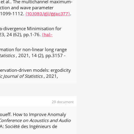
f, et al.. The multichannel maximum-
ection and wave parameter
p.1099-1112.
.
⟨10.1093/gji/ggac377⟩
a-divergence Minimisation for
23, 24 (62), pp.1-76.
⟨hal-
imation for non-linear long range
tatistics
, 2021, 14 (2), pp.3157 -
rvation-driven models: ergodicity
c Journal of Statistics
, 2021,
cient conditions for the
ies Analysis
, 2021, 42 (2), pp.140-
29 document
f. New results on approximate Hilbert
Roueff. How to Improve Anomaly
tational Harmonic Analysis
, 2020,
 Conference on Acoustics and Audio
583v2⟩
IA: Société des Ingénieurs de
ncy for partially observed Markov