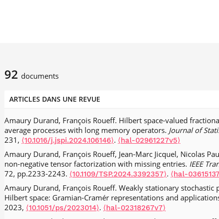
92
documents
ARTICLES DANS UNE REVUE
Amaury Durand, François Roueff. Hilbert space-valued fractiona
average processes with long memory operators.
Journal of Stat
231,
.
⟨10.1016/j.jspi.2024.106146⟩
⟨hal-02961227v5⟩
Amaury Durand, François Roueff, Jean-Marc Jicquel, Nicolas Pau
non-negative tensor factorization with missing entries.
IEEE Tra
72, pp.2233-2243.
.
⟨10.1109/TSP.2024.3392357⟩
⟨hal-0361513
Amaury Durand, François Roueff. Weakly stationary stochastic p
Hilbert space: Gramian-Cramér representations and application
2023,
.
⟨10.1051/ps/2023014⟩
⟨hal-02318267v7⟩