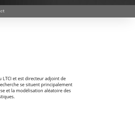
et d’emplois
Focus
Newsroom
ct
Transferts
Agenda
technologiques et
Pressroom
valorisation
Newsletters
RSS
 LTCI et est directeur adjoint de
echerche se situent principalement
se et la modélisation aléatoire des
stiques.