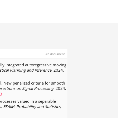
46 document
lly integrated autoregressive moving
istical Planning and Inference
, 2024,
l. New penalized criteria for smooth
nsactions on Signal Processing
, 2024,
7⟩
rocesses valued in a separable
s.
ESAIM: Probability and Statistics
,