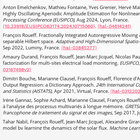
models.
Stochastic Processes and their Applications
, 2020, 130 
Anton Emelchenkov, Mathieu Fontaine, Yves Grenier, Hervé Mah
.
⟨10.1016/j.spa.2019.03.012⟩
⟨hal-04081621⟩
Highly Oscillating Aperiodic Amplitude Estimation for Nonlinear
François Roueff, Rainer von Sachs. Time-frequency analysis of l
Processing Conference (EUSIPCO)
, Aug 2024, Lyon, France.
Bernoulli
, 2019, 25 (2), pp.1355-1385.
.
.
⟨10.3150/18-BEJ1023⟩
⟨10.23919/EUSIPCO63174.2024.10715060⟩
⟨hal-04614241⟩
François Roueff, Andres Sanchez-Perez. Prediction of weakly loc
François Roueff. Fractionally Integrated Autoregressive Moving
regression.
ALEA : Latin American Journal of Probability and Mat
separable Hilbert space.
Adaptive and High-Dimensional Spatio
pp.1215-1239.
.
Sep 2022, Luminy, France.
⟨10.30757/ALEA.v15-45⟩
⟨hal-01269137v3⟩
⟨hal-03845277⟩
François Roueff, Rainer von Sachs, Laure Sansonnet. Locally st
Amaury Durand, François Roueff, Jean-Marc Jicquel, Nicolas Pa
Processes and their Applications
, 2016, 126 (6), pp.Pages 1710
factorization for multi-sites electrical load monitoring.
EUSIPCO
⟨hal-01153882⟩
03167498v2⟩
Randal Douc, François Roueff, Tepmony Sim. The maximizing set
Dimitri Bouche, Marianne Clausel, François Roueff, Florence d'
likelihood for partially observed Markov chains.
The Annals of A
Output Regression: a Dictionary Approach.
24th International Co
pp.2357 - 2383.
.
and Statistics (AISTATS)
, Apr 2021, Virtual, France.
⟨10.1214/15-AAP1149⟩
⟨hal-01080955v2⟩
⟨hal-031220
Adrien Nouvellet, François Roueff, Alexis Le Pichon, Maurice Charb
Irène Gannaz, Sophie Achard, Marianne Clausel, François Roueff
propagation speed constrained estimation of the slowness vect
à l'analyse des processus multivariés à longue mémoire.
GRETSI
observations.
J. Acoust. Soc. Am.
, 2016, 139 (1), pp.559-567.
francophone de traitement du signal et des images
, Sep 2017, J
⟨1
Randal Douc, François Roueff, Tepmony Sim. Handy sufficient co
Tahar Nabil, François Roueff, Jean-Marc Jicquel, Alexandre Girard
maximum likelihood estimator in observation-driven models.
L
model by learning the dynamics of the solar flux.
Machine Learn
2015, 55 (3), pp.367-392.
.
(MLSP)
, Sep 2017, Tokyo, Japan.
⟨10.1007/s10986-015-9286-8⟩
⟨hal-
⟨hal-02288492⟩