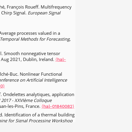
(2), pp.733-759.
é, François Roueff. Multifrequency
 Chirp Signal.
European Signal
ocally stationary Hawkes processes.
⟨hal-01502252v3⟩
ally stationary processes by auto-
 Average processes valued in a
hematical Statistics
, 2018, 15,
-Temporal Methods for Forecasting
,
ationary Hawkes processes.
Stochastic
ul. Smooth nonnegative tensor
-1743.
.
, Aug 2021, Dublin, Ireland.
⟨10.1016/j.spa.2015.12.003⟩
⟨hal-
 of the asymptotic normalized log-
Alché-Buc. Nonlinear Functional
pplied Probability
, 2016, 26 (4),
nference on Artificial Intelligence
20⟩
it, Julien Vergoz, et al.. Local
. Ondelettes analytiques, application
or from non-planar array
 2017 - XXVIème Colloque
.
uan-les-Pins, France.
0.1121/1.4939112⟩
⟨hal-01359236⟩
⟨hal-01840082⟩
nditions for the convergence of the
. Identification of a thermal building
ithuanian Mathematical Journal
,
ing for Signal Processing Workshop
01078073v2⟩