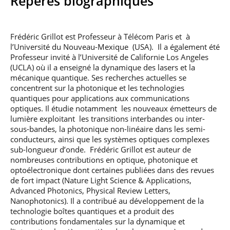
Repères biographiques
professionnel
Je suis élève en
Artificielle en
S’engager à Télécom
Corps des Mines
Parcours Numérique
situation de
alternance
Paris
• Journaliste
Responsable
Parcours Talents : un
handicap, comment
(admissions closes)
Numérique
Double Diplôme
faire ?
responsable : nos
Frédéric Grillot est Professeur à Télécom Paris et à
Enquête 1er emploi
• Diplômé
donnant accès aux
Expert
élèves impliqués
l’Université du Nouveau-Mexique (USA). Il a également été
Corps techniques de
Vous êtes admis,
cybersécurité des
Professeur invité à l’Université de Californie Los Angeles
• Créateur d’entreprise
l’État
préparez votre
réseaux et des
(UCLA) où il a enseigné la dynamique des lasers et la
arrivée
systèmes
mécanique quantique. Ses recherches actuelles se
d’information
Financement
concentrent sur la photonique et les technologies
Intelligence
quantiques pour applications aux communications
Entreprises &
Artificielle – Expert
optiques. Il étudie notamment les nouveaux émetteurs de
solutions Mastère
Data & MLops
lumière exploitant les transitions interbandes ou inter-
Spécialisé
sous-bandes, la photonique non-linéaire dans les semi-
Intelligence
conducteurs, ainsi que les systèmes optiques complexes
Brochures &
Artificielle
contacts
sub-longueur d’onde. Frédéric Grillot est auteur de
multimodale et
nombreuses contributions en optique, photonique et
autonome
Événements des
optoélectronique dont certaines publiées dans des revues
formations de
de fort impact (Nature Light Science & Applications,
Mastère Spécialisé
Advanced Photonics, Physical Review Letters,
Nanophotonics). Il a contribué au développement de la
technologie boîtes quantiques et a produit des
contributions fondamentales sur la dynamique et