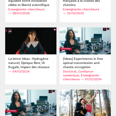
équilibre entre innovation
française à la croisée des
ciblée et liberté scientifique
chemins
Enseignants-chercheurs
Enseignants-chercheurs
— 28/01/2026
— 22/12/2025
La lettre Ideas : Hydrogène
[Ideas] Experiments in free
naturel, Optique libre, IA
optical transmission and
frugale, Impact des réseaux
chaotic encryption
— 04/12/2024
Doctorat, Confiance
numérique, Enseignants-
chercheurs
— 01/12/2024