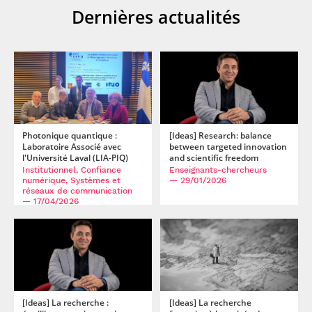
Dernières actualités
Photonique quantique :
[Ideas] Research: balance
Laboratoire Associé avec
between targeted innovation
l'Université Laval (LIA-PIQ)
and scientific freedom
Institutionnel, Confiance
Enseignants-chercheurs
numérique, Systèmes et
— 29/01/2026
réseaux de communication
— 17/04/2026
[Ideas] La recherche :
[Ideas] La recherche