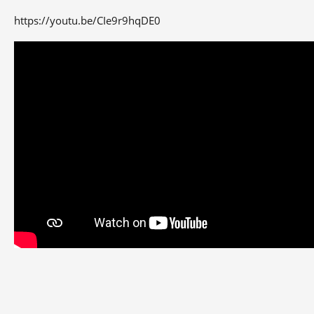
https://youtu.be/CIe9r9hqDE0