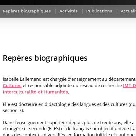
Corps des Mines
recherche &
communication
Soutien à la
Financement
Nos offres
innovation
Parcours Talents : un Double Diplôme
Modélisation
Mécénat
mobilité
Repères biographiques
Activités
Publications
Actuali
d’emplois
donnant accès aux Corps techniques
mathématique
Entreprises & solutions Mastère
enseignement et
Rapport d’activité
Alumni
de l’État
Spécialisé
recherche
de la recherche à
Témoignages
Nos offres
Télécom Paris :
Brochures & contacts
Alumni
d’emplois
rétrospective
Prix des
administratifs et
Événements des formations de
Technologies
techniques
Mastère Spécialisé
Numériques
Nos avantages
Repères biographiques
Nos engagements
sociétaux
Isabelle Lallemand est chargée d’enseignement au départemen
et responsable adjointe du réseau de recherche
Cultures
IMT D
.
Interculturalité et Humanités
Elle est docteure en didactologie des langues et des cultures (qu
section 7).
Dans l’enseignement supérieur depuis plus de trente ans, elle a
étrangère et seconde (FLES) et de français sur objectif universita
dans des contextes diversifiés, en formation initiale et continue