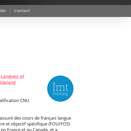
et d’emplois
Focus
Newsroom
tés
Contact
Transferts
Agenda
technologiques et
Pressroom
valorisation
Newsletters
RSS
t
Langues et
idalang
alification CNU
 assuré des cours de français langue
ire et objectif spécifique (FOU/FOS)
, en France et au Canada, et a