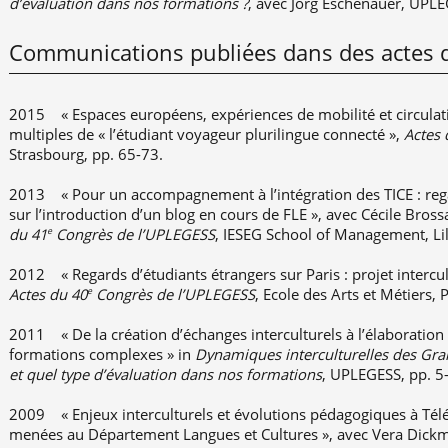
d’évaluation dans nos formations ?
, avec Jörg Eschenauer, UPLE
Communications publiées dans des actes 
2015
« Espaces européens, expériences de mobilité et circulat
multiples de « l’étudiant voyageur plurilingue connecté »,
Actes 
Strasbourg, pp. 65-73.
2013 « Pour un accompagnement à l’intégration des TICE : rega
sur l’introduction d’un blog en cours de FLE », avec Cécile Bros
du 41
Congrès de l’UPLEGESS
, IESEG School of Management, Lil
e
2012 « Regards d’étudiants étrangers sur Paris : projet intercul
Actes du 40
Congrès de l’UPLEGESS
, Ecole des Arts et Métiers, 
e
2011 « De la création d’échanges interculturels à l’élaboration
formations complexes » in
Dynamiques interculturelles des Gran
et quel type d’évaluation dans nos formations
, UPLEGESS, pp. 5
2009 « Enjeux interculturels et évolutions pédagogiques à Télé
menées au Département Langues et Cultures », avec Vera Dick