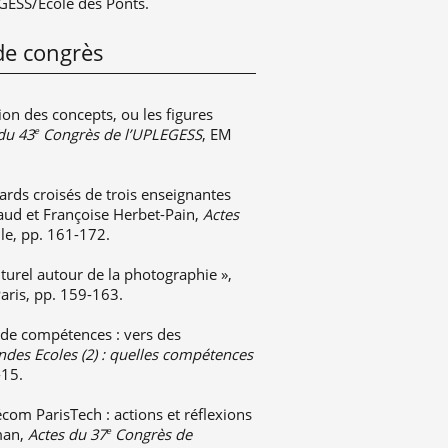
GESS/Ecole des Ponts.
de congrès
ion des concepts, ou les figures
du 43
Congrès de l’UPLEGESS
, EM
e
rds croisés de trois enseignantes
saud et Françoise Herbet-Pain,
Actes
le, pp. 161-172.
turel autour de la photographie »,
Paris, pp. 159-163.
 de compétences : vers des
des Ecoles (2) : quelles compétences
-15.
com ParisTech : actions et réflexions
man,
Actes du 37
Congrès de
e