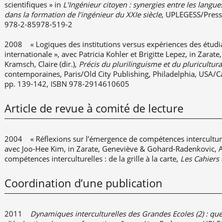
scientifiques » in
L’Ingénieur citoyen : synergies entre les langu
dans la formation de l’ingénieur du XXIe siècle
, UPLEGESS/Presse
978-2-85978-519-2
2008 « Logiques des institutions versus expériences des étudian
internationale », avec Patricia Kohler et Brigitte Lepez, in Zarat
Kramsch, Claire (dir.),
Précis du plurilinguisme et du pluricultur
contemporaines, Paris/Old City Publishing, Philadelphia, USA/Ca
pp. 139-142, ISBN 978-2914610605
Article de revue à comité de lecture
2004 « Réflexions sur l’émergence de compétences interculturel
avec Joo-Hee Kim, in Zarate, Geneviève & Gohard-Radenkovic, Al
compétences interculturelles : de la grille à la carte,
Les Cahiers
Coordination d’une publication
2011
Dynamiques interculturelles des Grandes Ecoles (2) : qu