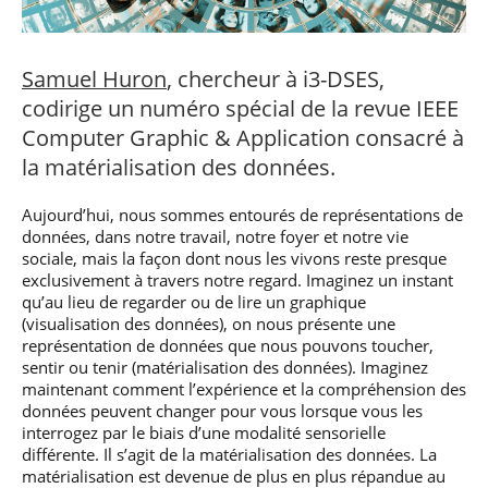
professionnel
Je suis élève en
Artificielle en
S’engager à Télécom
Corps des Mines
Parcours Numérique
situation de
alternance
Paris
• Journaliste
Responsable
Parcours Talents : un
handicap, comment
(admissions closes)
Numérique
Double Diplôme
faire ?
Samuel Huron
, chercheur à i3-DSES,
responsable : nos
Enquête 1er emploi
• Diplômé
donnant accès aux
Expert
élèves impliqués
Corps techniques de
codirige un numéro spécial de la revue IEEE
Vous êtes admis,
cybersécurité des
• Créateur d’entreprise
l’État
préparez votre
réseaux et des
Computer Graphic & Application consacré à
arrivée
systèmes
la matérialisation des données.
d’information
Financement
Intelligence
Aujourd’hui, nous sommes entourés de représentations de
Entreprises &
Artificielle – Expert
données, dans notre travail, notre foyer et notre vie
solutions Mastère
Data & MLops
Spécialisé
sociale, mais la façon dont nous les vivons reste presque
Intelligence
exclusivement à travers notre regard. Imaginez un instant
Brochures &
Artificielle
qu’au lieu de regarder ou de lire un graphique
contacts
multimodale et
(visualisation des données), on nous présente une
autonome
représentation de données que nous pouvons toucher,
Événements des
sentir ou tenir (matérialisation des données). Imaginez
formations de
maintenant comment l’expérience et la compréhension des
Mastère Spécialisé
données peuvent changer pour vous lorsque vous les
interrogez par le biais d’une modalité sensorielle
différente. Il s’agit de la matérialisation des données. La
matérialisation est devenue de plus en plus répandue au