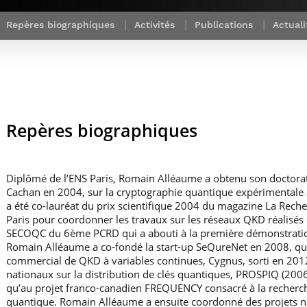
Corps des Mines
recherche &
communication
Soutien à la
Financement
Nos offres
innovation
Parcours Talents : un Double Diplôme
Modélisation
Mécénat
mobilité
Repères biographiques
Activités
Publications
Actuali
d’emplois
donnant accès aux Corps techniques
mathématique
Entreprises & solutions Mastère
enseignement et
Rapport d’activité
Alumni
de l’État
Spécialisé
recherche
de la recherche à
Témoignages
Nos offres
Télécom Paris :
Brochures & contacts
Alumni
d’emplois
rétrospective
Prix des
administratifs et
Événements des formations de
Technologies
techniques
Mastère Spécialisé
Numériques
Nos avantages
Repères biographiques
Nos engagements
sociétaux
Diplômé de l’ENS Paris, Romain Alléaume a obtenu son doctorat à 
Cachan en 2004, sur la cryptographie quantique expérimentale 
a été co-lauréat du prix scientifique 2004 du magazine La Recher
Paris pour coordonner les travaux sur les réseaux QKD réalisés
SECOQC du 6ème PCRD qui a abouti à la première démonstrati
Romain Alléaume a co-fondé la start-up SeQureNet en 2008, qui
commercial de QKD à variables continues, Cygnus, sorti en 2012.
nationaux sur la distribution de clés quantiques, PROSPIQ (200
qu’au projet franco-canadien FREQUENCY consacré à la recherc
quantique. Romain Alléaume a ensuite coordonné des projets n