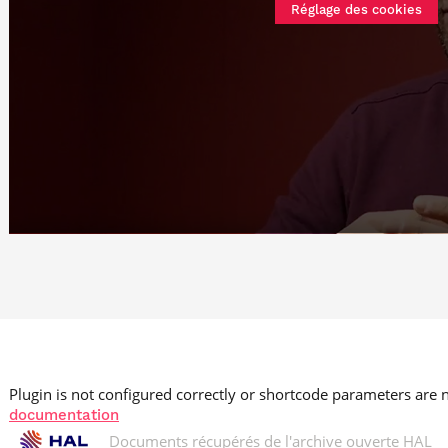
Réglage des cookies
Plugin is not configured correctly or shortcode parameters are n
documentation
Documents récupérés de l'archive ouverte HAL