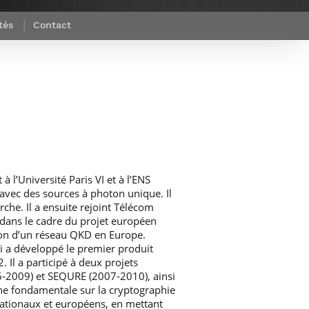
et d’emplois
Focus
Newsroom
tés
Contact
Transferts
Agenda
technologiques et
Pressroom
valorisation
Newsletters
RSS
l’Université Paris VI et à l’ENS
avec des sources à photon unique. Il
che. Il a ensuite rejoint Télécom
 dans le cadre du projet européen
on d’un réseau QKD en Europe.
 a développé le premier produit
 Il a participé à deux projets
6-2009) et SEQURE (2007-2010), ainsi
he fondamentale sur la cryptographie
ationaux et européens, en mettant