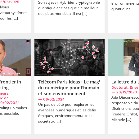
5/05/2025
Son sujet : « Hybrider cryptographie
environnements 
«Nous
quantique et classique : le meilleur
quantiques.
uveaux systèmes
des deux mondes ». Il est [...]
r les [...]
frontier in
Télécom Paris Ideas : Le mag'
La lettre du 
ting
du numérique pour l'humain
Doctorat, Ense
— 20/12/2023
et son environnement
eurs,
Ada Diaconescu
ux de
— 06/02/2024
responsable du 
0/02/2024
Un pas de côté pour explorer les
caling up makes
Distinctions pou
avancées numériques et les défis
ns possible.
Frédéric Grillot
éthiques, environnementaux et
Michele [...]
sociétaux [...]