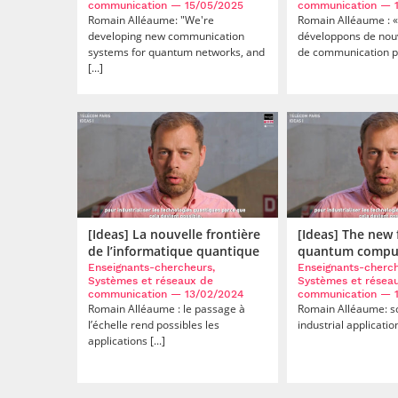
communication
— 15/05/2025
communication
— 1
Romain Alléaume: "We're
Romain Alléaume : 
developing new communication
développons de no
systems for quantum networks, and
de communication pou
[...]
[Ideas] La nouvelle frontière
[Ideas] The new 
de l’informatique quantique
quantum compu
Enseignants-chercheurs,
Enseignants-cherch
Systèmes et réseaux de
Systèmes et résea
communication
— 13/02/2024
communication
— 1
Romain Alléaume : le passage à
Romain Alléaume: s
l’échelle rend possibles les
industrial applicatio
applications [...]