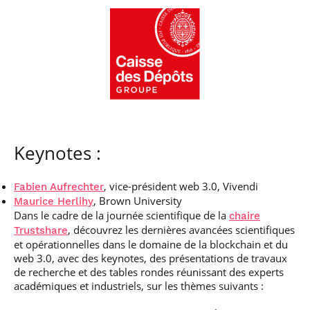
professionnel
Je suis élève en
Artificielle en
S’engager à Télécom
Corps des Mines
Parcours Numérique
situation de
alternance
Paris
• Journaliste
Responsable
Parcours Talents : un
handicap, comment
(admissions closes)
Numérique
Double Diplôme
faire ?
responsable : nos
Enquête 1er emploi
• Diplômé
donnant accès aux
Expert
élèves impliqués
Corps techniques de
Vous êtes admis,
cybersécurité des
• Créateur d’entreprise
l’État
préparez votre
réseaux et des
arrivée
systèmes
d’information
Financement
Intelligence
Entreprises &
Artificielle – Expert
Keynotes :
solutions Mastère
Data & MLops
Spécialisé
Intelligence
, vice-président web 3.0, Vivendi
Fabien Aufrechter
Brochures &
Artificielle
contacts
, Brown University
Maurice Herlihy
multimodale et
Dans le cadre de la journée scientifique de la
autonome
chaire
Événements des
, découvrez les dernières avancées scientifiques
Trustshare
formations de
et opérationnelles dans le domaine de la blockchain et du
Mastère Spécialisé
web 3.0, avec des keynotes, des présentations de travaux
de recherche et des tables rondes réunissant des experts
académiques et industriels, sur les thèmes suivants :