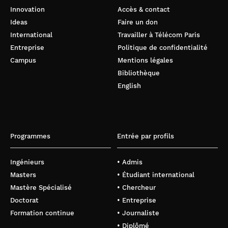
Innovation
Accès & contact
Ideas
Faire un don
La
International
Travailler à Télécom Paris
blockchain, un outil pour faire société ?
Entreprise
Politique de confidentialité
Campus
Mentions légales
Bibliothèque
Government
English
regulation and blockchain technology
permissionless
Programmes
Entrée par profils
asynchronous cryptocurrency
Ingénieurs
decentralized trust
• Admis
La blockchain au service de la santé
Masters
• Étudiant international
Mastère Spécialisé
• Chercheur
Doctorat
• Entreprise
Formation continue
• Journaliste
• Diplômé