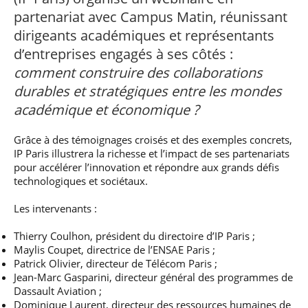
professionnel
Je suis élève en
Artificielle en
S’engager à Télécom
Corps des Mines
Parcours Numérique
partenariat avec Campus Matin, réunissant
situation de
alternance
Paris
• Journaliste
Responsable
Parcours Talents : un
handicap, comment
(admissions closes)
dirigeants académiques et représentants
Numérique
Double Diplôme
faire ?
responsable : nos
Enquête 1er emploi
• Diplômé
d’entreprises engagés à ses côtés :
donnant accès aux
Expert
élèves impliqués
Corps techniques de
Vous êtes admis,
cybersécurité des
comment construire des collaborations
• Créateur d’entreprise
l’État
préparez votre
réseaux et des
durables et stratégiques entre les mondes
arrivée
systèmes
d’information
académique et économique ?
Financement
Intelligence
Entreprises &
Grâce à des témoignages croisés et des exemples concrets,
Artificielle – Expert
solutions Mastère
Data & MLops
IP Paris illustrera la richesse et l’impact de ses partenariats
Spécialisé
pour accélérer l’innovation et répondre aux grands défis
Intelligence
technologiques et sociétaux.
Brochures &
Artificielle
contacts
multimodale et
Les intervenants :
autonome
Événements des
formations de
Thierry Coulhon, président du directoire d’IP Paris ;
Mastère Spécialisé
Maylis Coupet, directrice de l’ENSAE Paris ;
Patrick Olivier, directeur de Télécom Paris ;
Jean-Marc Gasparini, directeur général des programmes de
Dassault Aviation ;
Dominique Laurent, directeur des ressources humaines de