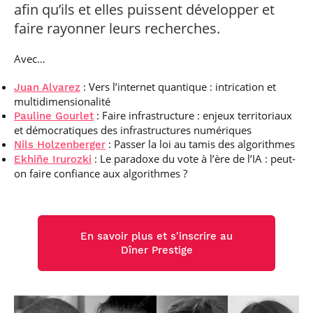
professionnel
Je suis élève en
afin qu’ils et elles puissent développer et
Artificielle en
S’engager à Télécom
Corps des Mines
Parcours Numérique
situation de
alternance
Paris
• Journaliste
faire rayonner leurs recherches.
Responsable
Parcours Talents : un
handicap, comment
(admissions closes)
Numérique
Double Diplôme
faire ?
responsable : nos
Enquête 1er emploi
• Diplômé
donnant accès aux
Expert
Avec…
élèves impliqués
Corps techniques de
Vous êtes admis,
cybersécurité des
• Créateur d’entreprise
l’État
préparez votre
réseaux et des
: Vers l’internet quantique : intrication et
Juan Alvarez
arrivée
systèmes
multidimensionalité
d’information
: Faire infrastructure : enjeux territoriaux
Financement
Pauline Gourlet
et démocratiques des infrastructures numériques
Intelligence
Entreprises &
Artificielle – Expert
: Passer la loi au tamis des algorithmes
Nils Holzenberger
solutions Mastère
Data & MLops
: Le paradoxe du vote à l’ère de l’IA : peut-
Ekhiñe Irurozki
Spécialisé
on faire confiance aux algorithmes ?
Intelligence
Brochures &
Artificielle
contacts
multimodale et
autonome
Événements des
En savoir plus et s'inscrire au
formations de
Mastère Spécialisé
Dîner Prestige