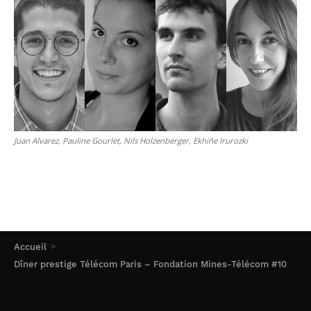
Juan Alvarez, Pauline Gourlet, Nils Holzenberger, Ekhiñe Irurozki
Accueil
Dîner prestige Télécom Paris – Fondation Mines-Télécom #10