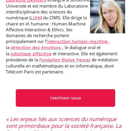
Laurence Devillers
professionnel
Je suis élève en
Artificielle en
S’engager à Télécom
Corps des Mines
Parcours Numérique
Université et est membre du Laboratoire
situation de
alternance
Paris
• Journaliste
Responsable
interdisciplinaire des sciences du
Parcours Talents : un
handicap, comment
(admissions closes)
Numérique
Double Diplôme
numérique (
) du CNRS. Elle dirige la
LISN
faire ?
responsable : nos
Enquête 1er emploi
• Diplômé
donnant accès aux
Expert
chaire en IA humaine : Human-Machine
élèves impliqués
Corps techniques de
Vous êtes admis,
cybersécurité des
Affective Interaction & Ethics. Ses
• Créateur d’entreprise
l’État
préparez votre
réseaux et des
domaines de recherche portent
arrivée
systèmes
principalement sur l’
,
interaction humain-machine
d’information
la
, le dialogue oral et
détection des émotions
Financement
la
et interactive. Elle est également
robotique affective
Intelligence
Entreprises &
présidente de la
de médiation
Artificielle – Expert
Fondation Blaise Pascal
solutions Mastère
Data & MLops
culturelle en mathématiques et en informatique, dont
Spécialisé
Télécom Paris est partenaire.
Intelligence
Brochures &
Artificielle
contacts
multimodale et
autonome
Événements des
Inscrivez-vous
formations de
Mastère Spécialisé
Les enjeux liés aux sciences du numérique
sont primordiaux pour la société française. La