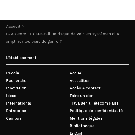
sexualité… : et l’éthique dans tout ça ?
La Souveraineté numérique dans l’après-crise
Accueil
IA & Genre : Existe-t-il un risque de voir les systèmes d’IA
Qui a hacké Garoutzia ?
amplifier les biais de genre ?
L’établissement
L’École
Accueil
Recherche
Actualités
Innovation
Accès & contact
Ideas
Faire un don
International
Travailler à Télécom Paris
Entreprise
Politique de confidentialité
Campus
Mentions légales
Bibliothèque
English