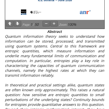
professionnel
Je suis élève en
Artificielle en
S’engager à Télécom
Corps des Mines
Parcours Numérique
situation de
alternance
Paris
• Journaliste
Responsable
Parcours Talents : un
handicap, comment
(admissions closes)
Numérique
Double Diplôme
faire ?
responsable : nos
Enquête 1er emploi
• Diplômé
donnant accès aux
Expert
élèves impliqués
Corps techniques de
Vous êtes admis,
cybersécurité des
1
50
100%
Page
/
Zoom
• Créateur d’entreprise
l’État
préparez votre
réseaux et des
Abstract
arrivée
systèmes
Quantum information theory seeks to understand how
d’information
Financement
information can be stored, processed, and transmitted
Intelligence
using quantum systems. Central to this framework are
Entreprises &
Artificielle – Expert
entropic quantities, which measure information and
solutions Mastère
Data & MLops
underlie many fundamental limits of communication and
Spécialisé
computation. In particular, entropies play a key role in
Intelligence
characterising the capacities of quantum communication
Brochures &
Artificielle
channels, namely the highest rates at which they can
contacts
multimodale et
transmit information reliably.
autonome
Événements des
formations de
In theoretical and practical settings alike, quantum states
Mastère Spécialisé
are often known only approximately. This raises a natural
question: how sensitive are entropic quantities to small
perturbations of the underlying states? Continuity bounds
for entropies provide quantitative answers to this question.