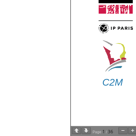
1
36
Page
/