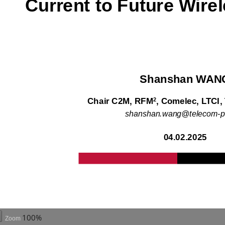
100%
Zoom