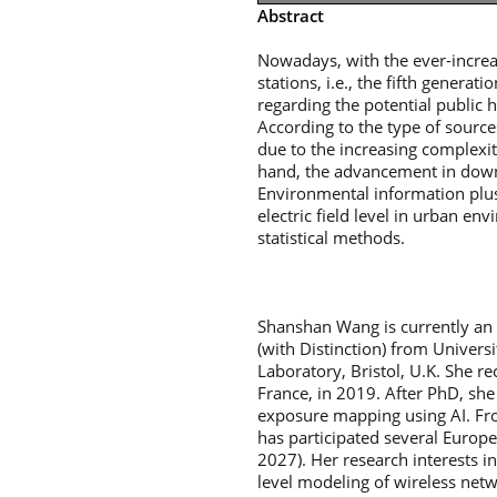
Abstract
Nowadays, with the ever-incre
stations, i.e., the fifth gener
regarding the potential public 
According to the type of sourc
due to the increasing complexi
hand, the advancement in downli
Environmental information plus 
electric field level in urban e
statistical methods.
Shanshan Wang is currently an 
(with Distinction) from Univers
Laboratory, Bristol, U.K. She r
France, in 2019. After PhD, she
exposure mapping using AI. From
has participated several Europ
2027). Her research interests 
level modeling of wireless net