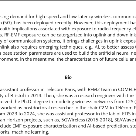
asing demand for high-speed and low-latency wireless communica
ation (5G), has been deployed recently. However, this deployment h
health implications associated with exposure to radio-frequency e
es, RF-EMF exposure can be catergorized into uplink and downlink 
ty of communication systems, it brings challenges in uplink expo
nk also requires emerging techniques, e.g., AI, to better assess 
base station parameters are used to build the artificial neural n
nvironment. In the meantime, the characterization of future cellul
Bio
assistant professor in Telecom Paris, with RFM2 team in COMELE
ity of Bristol in 2014. Then, she was a research engineer with t
eceived the Ph.D. degree in modeling wireless networks from L2S (
 worked as postdoctoral researcher in the chair C2M in Télécom P
 2023 to 2024, she was assistant professor in the lab of ETIS in
ean Horizon projects, such as, 5GWireless (2015-2018), SEAWave 
include EMF exposure characterization and AI-based prediction, s
works, machine learning.