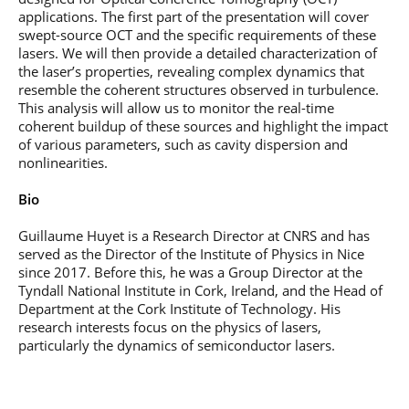
professionnel
Je suis élève en
Artificielle en
S’engager à Télécom
Corps des Mines
applications. The first part of the presentation will cover
Parcours Numérique
situation de
alternance
Paris
• Journaliste
Responsable
swept-source OCT and the specific requirements of these
Parcours Talents : un
handicap, comment
(admissions closes)
Numérique
lasers. We will then provide a detailed characterization of
Double Diplôme
faire ?
responsable : nos
Enquête 1er emploi
• Diplômé
donnant accès aux
the laser’s properties, revealing complex dynamics that
Expert
élèves impliqués
Corps techniques de
Vous êtes admis,
resemble the coherent structures observed in turbulence.
cybersécurité des
• Créateur d’entreprise
l’État
préparez votre
réseaux et des
This analysis will allow us to monitor the real-time
arrivée
systèmes
coherent buildup of these sources and highlight the impact
d’information
of various parameters, such as cavity dispersion and
Financement
nonlinearities.
Intelligence
Entreprises &
Artificielle – Expert
Bio
solutions Mastère
Data & MLops
Spécialisé
Intelligence
Guillaume Huyet is a Research Director at CNRS and has
Brochures &
Artificielle
served as the Director of the Institute of Physics in Nice
contacts
multimodale et
since 2017. Before this, he was a Group Director at the
autonome
Tyndall National Institute in Cork, Ireland, and the Head of
Événements des
Department at the Cork Institute of Technology. His
formations de
research interests focus on the physics of lasers,
Mastère Spécialisé
particularly the dynamics of semiconductor lasers.