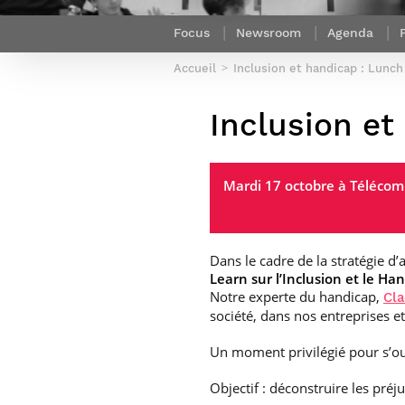
Sport (fr)
Expert cybersécurité des réseaux
Mobilité en France
Focus
Newsroom
Agenda
et des systèmes d’information
Parcours Numérique Responsable
Intelligence Artificielle – Expert
Accueil
Inclusion et handicap : Lunch
Enquête 1er emploi
Data & MLops
Inclusion et
Intelligence Artificielle multimodale
et autonome
Manager des systèmes
d’information (admissions closes)
Mardi 17 octobre à Télécom P
Dans le cadre de la stratégie d
Learn sur l’Inclusion et le H
Notre experte du handicap,
Cla
société, dans nos entreprises et
Un moment privilégié pour s’ouv
Objectif : déconstruire les préju