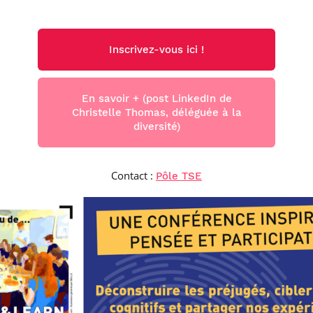
Inscrivez-vous ici !
En savoir + (post LinkedIn de
Christelle Thomas, déléguée à la
diversité)
Contact :
Pôle TSE