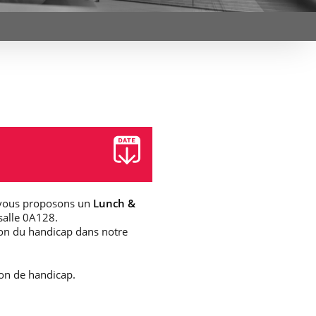
et d’emplois
Focus
Newsroom
Transferts
Agenda
technologiques et
Pressroom
valorisation
Newsletters
RSS
us vous proposons un
Lunch &
 salle 0A128.
sion du handicap dans notre
ion de handicap.