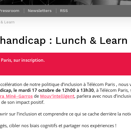
Corps des Mines
recherche &
communication
Soutien à la
Financement
Nos offres
innovation
Parcours Talents : un Double Diplôme
Modélisation
Mécénat
mobilité
Pressroom
Newsletters
RSS
d’emplois
donnant accès aux Corps techniques
mathématique
Entreprises & solutions Mastère
enseignement et
Rapport d’activité
Alumni
de l’État
Spécialisé
recherche
 & Learn
de la recherche à
Témoignages
Nos offres
Télécom Paris :
Brochures & contacts
Alumni
d’emplois
rétrospective
 handicap : Lunch & Learn
Prix des
administratifs et
Événements des formations de
Technologies
techniques
Mastère Spécialisé
Numériques
Nos avantages
Nos engagements
aris, sur inscription.
sociétaux
’accélération de notre politique d’inclusion à Télécom Paris , no
andicap, le mardi 17 octobre de 12h00 à 13h30
, à Télécom Paris,
de
, parlera avec nous d’inclu
ra Miné-Garros
Mouv’intelligent
 de son impact positif.
rir sur l’inclusion et comprendre ce qui se cache derrière la not
gés, cibler nos biais cognitifs et partager nos expériences !