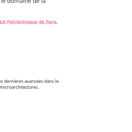
 le domaine de la
,
itut Polytechnique de Paris
es dernières avancées dans le
microarchitectures.