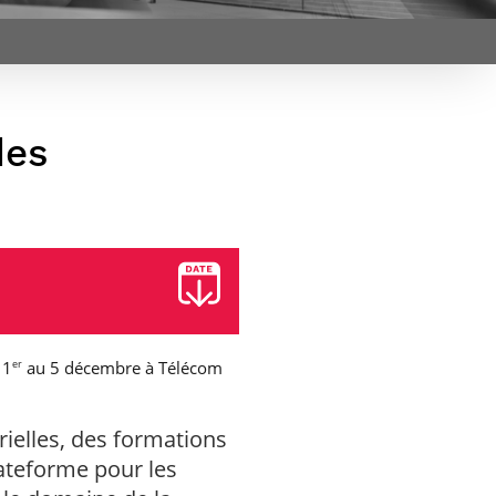
et d’emplois
Focus
Newsroom
Transferts
Agenda
technologiques et
Pressroom
valorisation
Newsletters
RSS
des
 1
au 5 décembre à Télécom
er
elles, des formations
lateforme pour les