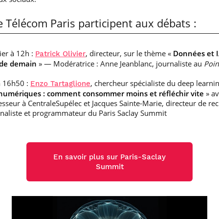
 Télécom Paris participent aux débats :
ier à 12h :
, directeur, sur le thème «
Données et I
Patrick Olivier
 de demain
» — Modératrice : Anne Jeanblanc, journaliste au
Poin
 à 16h50 :
, chercheur spécialiste du deep learni
Enzo Tartaglione
 numériques : comment consommer moins et réfléchir vite
» av
sseur à CentraleSupélec et Jacques Sainte-Marie, directeur de re
urnaliste et programmateur du Paris Saclay Summit
En savoir plus sur Paris-Saclay
Summit