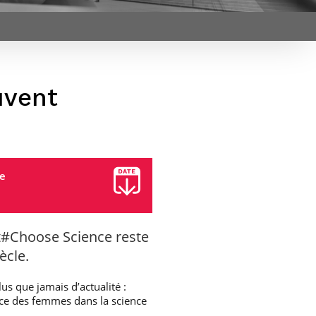
et d’emplois
Focus
Newsroom
Transferts
Agenda
technologiques et
Pressroom
valorisation
Newsletters
RSS
uvent
te
t#Choose Science reste
ècle.
s que jamais d’actualité :
place des femmes dans la science