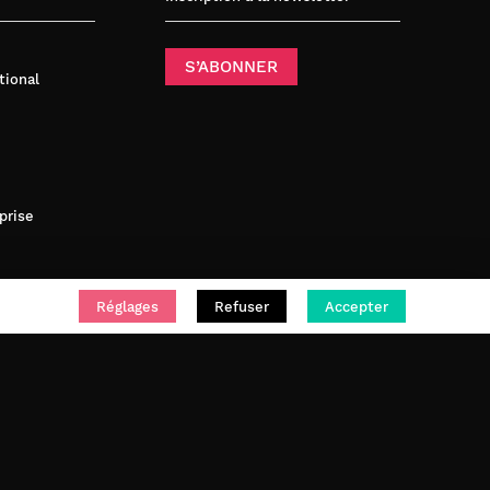
S’ABONNER
tional
prise
Réglages
Refuser
Accepter