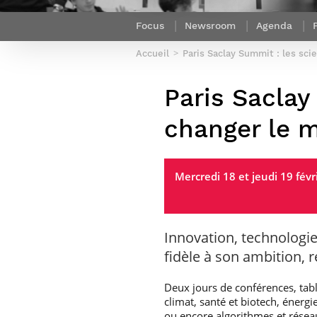
Sport (fr)
Expert cybersécurité des réseaux
Mobilité en France
Focus
Newsroom
Agenda
et des systèmes d’information
Parcours Numérique Responsable
Intelligence Artificielle – Expert
Accueil
Paris Saclay Summit : les sc
Enquête 1er emploi
Data & MLops
Paris Saclay
Intelligence Artificielle multimodale
et autonome
changer le 
Manager des systèmes
d’information (admissions closes)
Mercredi 18 et jeudi 19 févr
Innovation, technologie,
fidèle à son ambition, 
Deux jours de conférences, tabl
climat, santé et biotech, énergi
ou encore algorithmes et résea