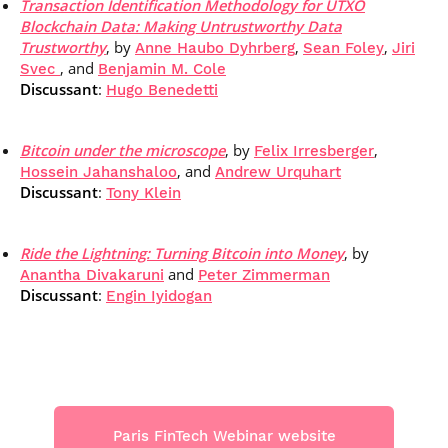
Transaction Identification Methodology for UTXO
Blockchain Data: Making Untrustworthy Data
Trustworthy
, by
,
,
Anne Haubo Dyhrberg
Sean Foley
Jiri
, and
Svec
Benjamin M. Cole
Discussant
:
Hugo Benedetti
Bitcoin under the microscope
, by
,
Felix Irresberger
,
and
Hossein Jahanshaloo
Andrew Urquhart
Discussant
:
Tony Klein
Ride the Lightning: Turning Bitcoin into Money
, by
and
Anantha Divakaruni
Peter Zimmerman
Discussant
:
Engin Iyidogan
Paris FinTech Webinar website