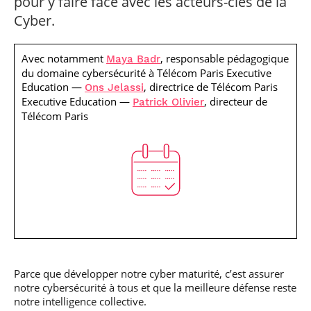
pour y faire face avec les acteurs-clés de la
professionnel
Je suis élève en
Artificielle en
S’engager à Télécom
Corps des Mines
Parcours Numérique
Cyber.
situation de
alternance
Paris
• Journaliste
Responsable
Parcours Talents : un
handicap, comment
(admissions closes)
Numérique
Double Diplôme
faire ?
responsable : nos
Enquête 1er emploi
• Diplômé
donnant accès aux
Expert
Avec notamment
, responsable pédagogique
Maya Badr
élèves impliqués
Corps techniques de
Vous êtes admis,
cybersécurité des
du domaine cybersécurité à Télécom Paris Executive
• Créateur d’entreprise
l’État
préparez votre
réseaux et des
Education —
, directrice de Télécom Paris
Ons Jelassi
arrivée
systèmes
Executive Education —
, directeur de
Patrick Olivier
d’information
Financement
Télécom Paris
Intelligence
Entreprises &
Artificielle – Expert
solutions Mastère
Data & MLops
Spécialisé
Intelligence
Brochures &
Artificielle
contacts
multimodale et
autonome
Événements des
formations de
Mastère Spécialisé
Parce que développer notre cyber maturité, c’est assurer
notre cybersécurité à tous et que la meilleure défense reste
notre intelligence collective.