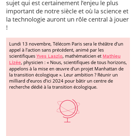
sujet qui est certainement l’enjeu le plus
professionnel
Je suis élève en
Artificielle en
S’engager à Télécom
Corps des Mines
Parcours Numérique
situation de
alternance
Paris
important de notre siècle et où la science et
• Journaliste
Responsable
Parcours Talents : un
handicap, comment
(admissions closes)
Numérique
Double Diplôme
la technologie auront un rôle central à jouer
faire ?
responsable : nos
Enquête 1er emploi
• Diplômé
donnant accès aux
Expert
!
élèves impliqués
Corps techniques de
Vous êtes admis,
cybersécurité des
• Créateur d’entreprise
l’État
préparez votre
réseaux et des
arrivée
systèmes
Lundi 13 novembre, Télécom Paris sera le théâtre d’un
d’information
appel à l’action sans précédent, animé par les
Financement
scientifiques
, mathématicien et
Yves Laszlo
Mathieu
Intelligence
Entreprises &
Artificielle – Expert
, physicien : « Nous, scientifiques de tous horizons,
Lizée
solutions Mastère
Data & MLops
appelons à la mise en œuvre d’un projet Manhattan de
Spécialisé
la transition écologique ». Leur ambition ? Réunir un
Intelligence
milliard d’euros d’ici 2024 pour bâtir un centre de
Brochures &
Artificielle
recherche dédié à la transition écologique.
contacts
multimodale et
autonome
Événements des
formations de
Mastère Spécialisé