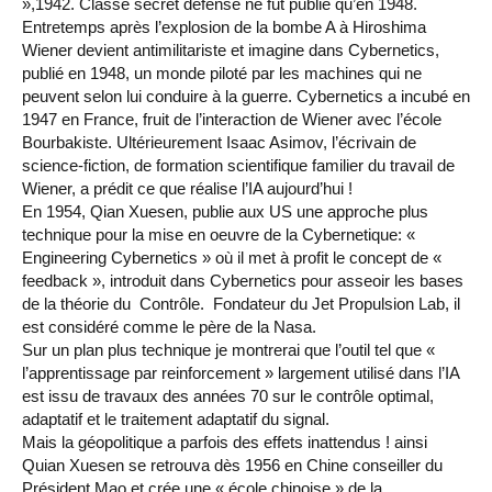
»,1942. Classé secret défense ne fut publié qu’en 1948.
professionnel
Je suis élève en
Artificielle en
S’engager à Télécom
Corps des Mines
Parcours Numérique
Entretemps après l’explosion de la bombe A à Hiroshima
situation de
alternance
Paris
• Journaliste
Responsable
Parcours Talents : un
handicap, comment
(admissions closes)
Wiener devient antimilitariste et imagine dans Cybernetics,
Numérique
Double Diplôme
faire ?
publié en 1948, un monde piloté par les machines qui ne
responsable : nos
Enquête 1er emploi
• Diplômé
donnant accès aux
Expert
élèves impliqués
peuvent selon lui conduire à la guerre. Cybernetics a incubé en
Corps techniques de
Vous êtes admis,
cybersécurité des
1947 en France, fruit de l’interaction de Wiener avec l’école
• Créateur d’entreprise
l’État
préparez votre
réseaux et des
Bourbakiste. Ultérieurement Isaac Asimov, l’écrivain de
arrivée
systèmes
d’information
science-fiction, de formation scientifique familier du travail de
Financement
Wiener, a prédit ce que réalise l’IA aujourd’hui !
Intelligence
En 1954, Qian Xuesen, publie aux US une approche plus
Entreprises &
Artificielle – Expert
technique pour la mise en oeuvre de la Cybernetique: «
solutions Mastère
Data & MLops
Spécialisé
Engineering Cybernetics » où il met à profit le concept de «
Intelligence
feedback », introduit dans Cybernetics pour asseoir les bases
Brochures &
Artificielle
de la théorie du Contrôle. Fondateur du Jet Propulsion Lab, il
contacts
multimodale et
est considéré comme le père de la Nasa.
autonome
Sur un plan plus technique je montrerai que l’outil tel que «
Événements des
formations de
l’apprentissage par reinforcement » largement utilisé dans l’IA
Mastère Spécialisé
est issu de travaux des années 70 sur le contrôle optimal,
adaptatif et le traitement adaptatif du signal.
Mais la géopolitique a parfois des effets inattendus ! ainsi
Quian Xuesen se retrouva dès 1956 en Chine conseiller du
Président Mao et crée une « école chinoise » de la