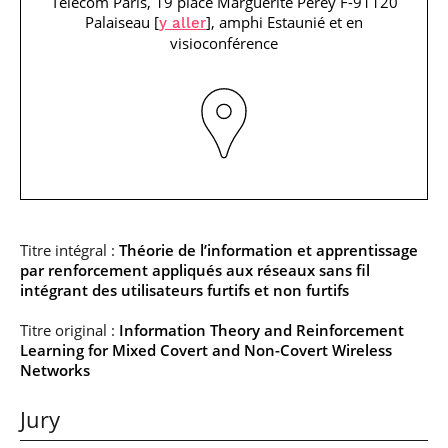
Télécom Paris, 19 place Marguerite Perey F-91120
professionnel
Je suis élève en
Artificielle en
S’engager à Télécom
Corps des Mines
Parcours Numérique
Palaiseau [
], amphi Estaunié et en
y aller
situation de
alternance
Paris
• Journaliste
Responsable
Parcours Talents : un
visioconférence
handicap, comment
(admissions closes)
Numérique
Double Diplôme
faire ?
responsable : nos
Enquête 1er emploi
• Diplômé
donnant accès aux
Expert
élèves impliqués
Corps techniques de
Vous êtes admis,
cybersécurité des
• Créateur d’entreprise
l’État
préparez votre
réseaux et des
arrivée
systèmes
d’information
Financement
Intelligence
Entreprises &
Artificielle – Expert
solutions Mastère
Data & MLops
Spécialisé
Titre intégral :
Théorie de l’information et apprentissage
Intelligence
par renforcement appliqués aux réseaux sans fil
Brochures &
Artificielle
contacts
intégrant des utilisateurs furtifs et non furtifs
multimodale et
autonome
Événements des
Titre original :
Information Theory and Reinforcement
formations de
Learning for Mixed Covert and Non-Covert Wireless
Mastère Spécialisé
Networks
Jury