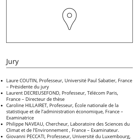
professionnel
Je suis élève en
Artificielle en
S’engager à Télécom
Corps des Mines
Parcours Numérique
situation de
alternance
Paris
• Journaliste
Responsable
Parcours Talents : un
handicap, comment
(admissions closes)
Numérique
Double Diplôme
faire ?
responsable : nos
Enquête 1er emploi
• Diplômé
donnant accès aux
Expert
élèves impliqués
Corps techniques de
Vous êtes admis,
cybersécurité des
• Créateur d’entreprise
l’État
préparez votre
réseaux et des
arrivée
systèmes
d’information
Financement
Intelligence
Jury
Entreprises &
Artificielle – Expert
solutions Mastère
Data & MLops
Spécialisé
Intelligence
Laure COUTIN, Professeur, Université Paul Sabatier, France
Brochures &
Artificielle
– Présidente du jury
contacts
multimodale et
Laurent DECREUSEFOND, Professeur, Télécom Paris,
autonome
France – Directeur de thèse
Événements des
Caroline HILLAIRET, Professeur, École nationale de la
formations de
Mastère Spécialisé
statistique et de l’administration économique, France –
Examinatrice
Philippe NAVEAU, Chercheur, Laboratoire des Sciences du
Climat et de l’Environnement , France – Examinateur.
Giovanni PECCATI, Professeur, Université du Luxembourg,