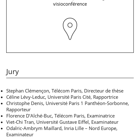
professionnel
Je suis élève en
Artificielle en
visioconférence
S’engager à Télécom
Corps des Mines
Parcours Numérique
situation de
alternance
Paris
• Journaliste
Responsable
Parcours Talents : un
handicap, comment
(admissions closes)
Numérique
Double Diplôme
faire ?
responsable : nos
Enquête 1er emploi
• Diplômé
donnant accès aux
Expert
élèves impliqués
Corps techniques de
Vous êtes admis,
cybersécurité des
• Créateur d’entreprise
l’État
préparez votre
réseaux et des
arrivée
systèmes
d’information
Financement
Intelligence
Entreprises &
Artificielle – Expert
solutions Mastère
Data & MLops
Jury
Spécialisé
Intelligence
Brochures &
Artificielle
contacts
Stephan Clémençon, Télécom Paris, Directeur de thèse
multimodale et
Céline Lévy-Leduc, Université Paris Cité, Rapportrice
autonome
Événements des
Christophe Denis, Université Paris 1 Panthéon-Sorbonne,
formations de
Rapporteur
Mastère Spécialisé
Florence D’Alché-Buc, Télécom Paris, Examinatrice
Viet-Chi Tran, Université Gustave Eiffel, Examinateur
Odalric-Ambrym Maillard, Inria Lille – Nord Europe,
Examinateur