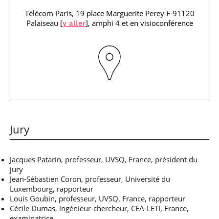
professionnel
Je suis élève en
Artificielle en
S’engager à Télécom
Corps des Mines
Parcours Numérique
Télécom Paris, 19 place Marguerite Perey F-91120
situation de
alternance
Paris
• Journaliste
Responsable
Parcours Talents : un
handicap, comment
(admissions closes)
Palaiseau [
], amphi 4 et en visioconférence
y aller
Numérique
Double Diplôme
faire ?
responsable : nos
Enquête 1er emploi
• Diplômé
donnant accès aux
Expert
élèves impliqués
Corps techniques de
Vous êtes admis,
cybersécurité des
• Créateur d’entreprise
l’État
préparez votre
réseaux et des
arrivée
systèmes
d’information
Financement
Intelligence
Entreprises &
Artificielle – Expert
solutions Mastère
Data & MLops
Spécialisé
Intelligence
Jury
Brochures &
Artificielle
contacts
multimodale et
autonome
Événements des
Jacques Patarin, professeur, UVSQ, France, président du
formations de
jury
Mastère Spécialisé
Jean-Sébastien Coron, professeur, Université du
Luxembourg, rapporteur
Louis Goubin, professeur, UVSQ, France, rapporteur
Cécile Dumas, ingénieur-chercheur, CEA-LETI, France,
examinatrice