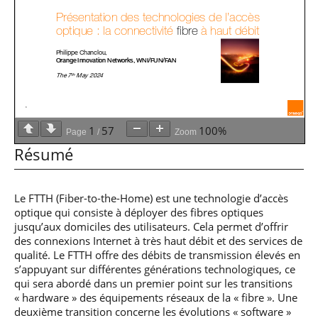
professionnel
Je suis élève en
Artificielle en
S’engager à Télécom
Corps des Mines
Parcours Numérique
situation de
alternance
Paris
• Journaliste
Responsable
Parcours Talents : un
handicap, comment
(admissions closes)
Numérique
Double Diplôme
faire ?
responsable : nos
Enquête 1er emploi
• Diplômé
donnant accès aux
Expert
élèves impliqués
Corps techniques de
Vous êtes admis,
cybersécurité des
• Créateur d’entreprise
l’État
préparez votre
réseaux et des
arrivée
systèmes
d’information
Financement
1
57
100%
Intelligence
Page
/
Zoom
Entreprises &
Artificielle – Expert
Résumé
solutions Mastère
Data & MLops
Spécialisé
Intelligence
Brochures &
Artificielle
Le FTTH (Fiber-to-the-Home) est une technologie d’accès
contacts
multimodale et
optique qui consiste à déployer des fibres optiques
autonome
jusqu’aux domiciles des utilisateurs. Cela permet d’offrir
Événements des
des connexions Internet à très haut débit et des services de
formations de
qualité. Le FTTH offre des débits de transmission élevés en
Mastère Spécialisé
s’appuyant sur différentes générations technologiques, ce
qui sera abordé dans un premier point sur les transitions
« hardware » des équipements réseaux de la « fibre ». Une
deuxième transition concerne les évolutions « software »