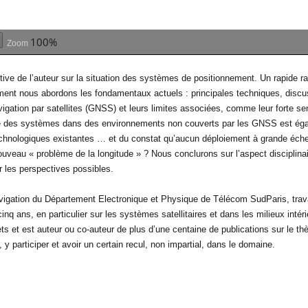
100%
Zoom
ive de l’auteur sur la situation des systèmes de positionnement. Un rapide rap
ment nous abordons les fondamentaux actuels : principales techniques, discu
ation par satellites (GNSS) et leurs limites associées, comme leur forte sens
ité des systèmes dans des environnements non couverts par les GNSS est éga
 technologiques existantes … et du constat qu’aucun déploiement à grande éch
 nouveau « problème de la longitude » ? Nous conclurons sur l’aspect disciplina
 les perspectives possibles.
ation du Département Electronique et Physique de Télécom SudParis, trava
nq ans, en particulier sur les systèmes satellitaires et dans les milieux intérie
ts et est auteur ou co-auteur de plus d’une centaine de publications sur le t
y participer et avoir un certain recul, non impartial, dans le domaine.