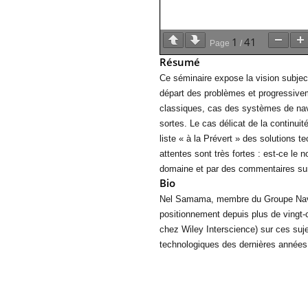
1
41
Page
/
Résumé
Ce séminaire expose la vision subject
départ des problèmes et progressive
classiques, cas des systèmes de navig
sortes. Le cas délicat de la continu
liste « à la Prévert » des solutions
attentes sont très fortes : est-ce le
domaine et par des commentaires sur
Bio
Nel Samama, membre du Groupe Navig
positionnement depuis plus de vingt-ci
chez Wiley Interscience) sur ces suje
technologiques des dernières années, 