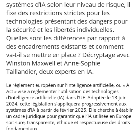
professionnel
Je suis élève en
Artificielle en
systèmes d’IA selon leur niveau de risque, il
S’engager à Télécom
Corps des Mines
Parcours Numérique
situation de
alternance
Paris
• Journaliste
Responsable
fixe des restrictions strictes pour les
Parcours Talents : un
handicap, comment
(admissions closes)
Numérique
Double Diplôme
faire ?
technologies présentant des dangers pour
responsable : nos
Enquête 1er emploi
• Diplômé
donnant accès aux
Expert
élèves impliqués
la sécurité et les libertés individuelles.
Corps techniques de
Vous êtes admis,
cybersécurité des
• Créateur d’entreprise
l’État
préparez votre
réseaux et des
Quelles sont les différences par rapport à
arrivée
systèmes
des encadrements existants et comment
d’information
Financement
va-t-il se mettre en place ? Décryptage avec
Intelligence
Winston Maxwell et Anne-Sophie
Entreprises &
Artificielle – Expert
solutions Mastère
Data & MLops
Taillandier, deux experts en IA.
Spécialisé
Intelligence
Brochures &
Le règlement européen sur l’intelligence artificielle, ou « AI
Artificielle
contacts
multimodale et
Act » vise à réglementer l’utilisation des technologies
autonome
d’intelligence artificielle (IA) dans l’UE. Adoptée le 13 juin
Événements des
2024, cette législation s’appliquera progressivement aux
formations de
systèmes d’IA à partir de février 2025. Elle cherche à établir
Mastère Spécialisé
un cadre juridique pour garantir que l’IA utilisée en Europe
soit sûre, transparente, éthique et respectueuse des droits
fondamentaux.