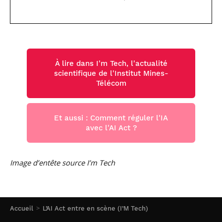
À lire dans I'm Tech, l'actualité
scientifique de l'Institut Mines-
Télécom
Et aussi : Comment réguler l'IA
avec l'AI Act ?
Image d’entête source I’m Tech
Accueil
L’AI Act entre en scène (I’M Tech)