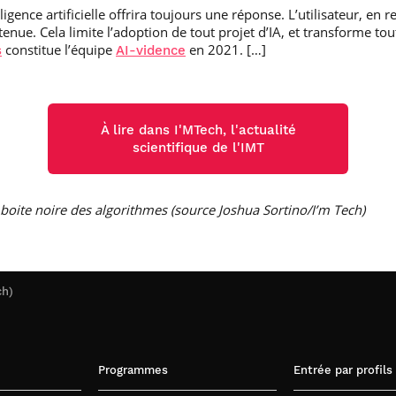
lligence artificielle offrira toujours une réponse. L’utilisateur, en 
tenue. Cela limite l’adoption de tout projet d’IA, et transforme tout
constitue l’équipe
en 2021. […]
s
AI-vidence
À lire dans I'MTech, l'actualité
scientifique de l'IMT
 la boite noire des algorithmes (source Joshua Sortino/I’m Tech)
ch)
Programmes
Entrée par profils