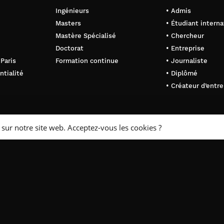
Ingénieurs
• Admis
Masters
• Étudiant interna
Mastère Spécialisé
• Chercheur
Doctorat
• Entreprise
 Paris
Formation continue
• Journaliste
ntialité
• Diplômé
• Créateur d’entre
 sur notre site web. Acceptez-vous les cookies ?