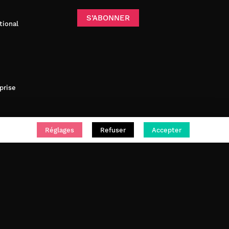
S’ABONNER
tional
prise
Réglages
Refuser
Accepter