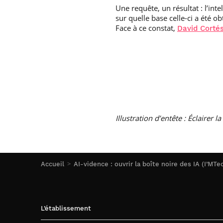
Une requête, un résultat : l’inte
sur quelle base celle-ci a été ob
Face à ce constat,
David Corté
Illustration d’entête : Éclairer
Accueil
AI-vidence : ouvrir la boîte noire des IA (I’MTe
L’établissement