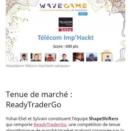
WaveGame Télécom Imp’Hackt vainqueur
Tenue de marché :
ReadyTraderGo
Yohaï-Eliel et Sylvain constituent l’équipe
ShapeShifters
qui remporte
, une compétition de tenue
ReadyTraderGo
algorithmique de marché (market making) organisée par la