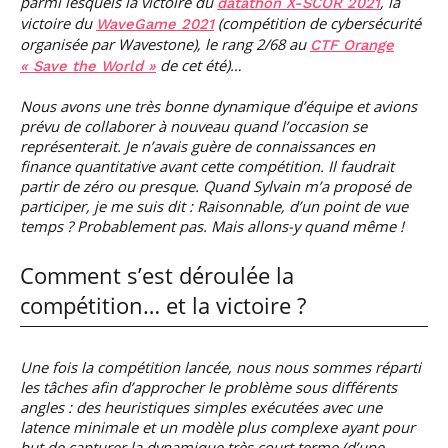
parmi lesquels la victoire du
, la
datathon X-SCOR 2021
victoire du
(compétition de cybersécurité
WaveGame 2021
organisée par Wavestone
), le rang 2/68 au
CTF Orange
de cet été)…
« Save the World »
Nous avons une très bonne dynamique d’équipe et avions
prévu de collaborer à nouveau quand l’occasion se
représenterait. Je n’avais guère de connaissances en
finance quantitative avant cette compétition. Il faudrait
partir de zéro ou presque. Quand Sylvain m’a proposé de
participer, je me suis dit : Raisonnable, d’un point de vue
temps ? Probablement pas. Mais allons-y quand même !
Comment s’est déroulée la
compétition… et la victoire ?
Une fois la compétition lancée, nous nous sommes réparti
les tâches afin d’approcher le problème sous différents
angles : des heuristiques simples exécutées avec une
latence minimale et un modèle plus complexe ayant pour
but de capturer la dynamique très court terme (d’une