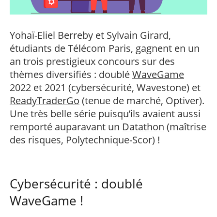
professionnel
Je suis élève en
Artificielle en
S’engager à Télécom
Corps des Mines
Parcours Numérique
situation de
alternance
Paris
• Journaliste
Responsable
Parcours Talents : un
handicap, comment
(admissions closes)
Numérique
Double Diplôme
faire ?
Yohaï-Eliel Berreby et Sylvain Girard,
responsable : nos
Enquête 1er emploi
• Diplômé
donnant accès aux
Expert
élèves impliqués
Corps techniques de
étudiants de Télécom Paris, gagnent en un
Vous êtes admis,
cybersécurité des
• Créateur d’entreprise
l’État
préparez votre
réseaux et des
an trois prestigieux concours sur des
arrivée
systèmes
thèmes diversifiés : doublé
WaveGame
d’information
Financement
2022 et 2021 (cybersécurité, Wavestone) et
Intelligence
Entreprises &
ReadyTraderGo
(tenue de marché, Optiver).
Artificielle – Expert
solutions Mastère
Data & MLops
Une très belle série puisqu’ils avaient aussi
Spécialisé
Intelligence
remporté auparavant un
Datathon
(maîtrise
Brochures &
Artificielle
des risques, Polytechnique-Scor) !
contacts
multimodale et
autonome
Événements des
formations de
Mastère Spécialisé
Cybersécurité : doublé
WaveGame !