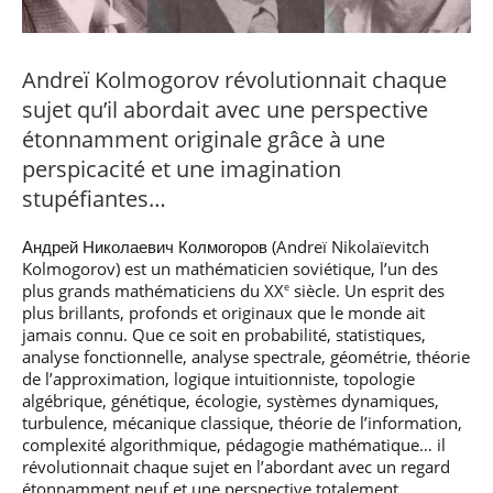
professionnel
Je suis élève en
Artificielle en
S’engager à Télécom
Corps des Mines
Parcours Numérique
situation de
alternance
Paris
• Journaliste
Responsable
Parcours Talents : un
handicap, comment
(admissions closes)
Numérique
Double Diplôme
faire ?
Andreï Kolmogorov révolutionnait chaque
responsable : nos
Enquête 1er emploi
• Diplômé
donnant accès aux
Expert
élèves impliqués
sujet qu’il abordait avec une perspective
Corps techniques de
Vous êtes admis,
cybersécurité des
• Créateur d’entreprise
l’État
préparez votre
réseaux et des
étonnamment originale grâce à une
arrivée
systèmes
perspicacité et une imagination
d’information
Financement
stupéfiantes…
Intelligence
Entreprises &
Artificielle – Expert
solutions Mastère
Data & MLops
Андрей Николаевич Колмогоров (Andreï Nikolaïevitch
Spécialisé
Kolmogorov) est un mathématicien soviétique, l’un des
Intelligence
plus grands mathématiciens du XX
siècle. Un esprit des
e
Brochures &
Artificielle
plus brillants, profonds et originaux que le monde ait
contacts
multimodale et
jamais connu. Que ce soit en probabilité, statistiques,
autonome
Événements des
analyse fonctionnelle, analyse spectrale, géométrie, théorie
formations de
de l’approximation, logique intuitionniste, topologie
Mastère Spécialisé
algébrique, génétique, écologie, systèmes dynamiques,
turbulence, mécanique classique, théorie de l’information,
complexité algorithmique, pédagogie mathématique… il
révolutionnait chaque sujet en l’abordant avec un regard
étonnamment neuf et une perspective totalement