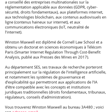
a conseillé des entreprises multinationales sur la
professionnel
Je suis élève en
Artificielle en
S’engager à Télécom
Corps des Mines
Parcours Numérique
réglementation applicable aux données (GDPR, cyber-
situation de
alternance
Paris
• Journaliste
Responsable
Parcours Talents : un
handicap, comment
(admissions closes)
sécurité, droits fondamentaux), aux plateformes internet,
Numérique
Double Diplôme
faire ?
aux technologies blockchain, aux contenus audiovisuels en
responsable : nos
Enquête 1er emploi
• Diplômé
donnant accès aux
Expert
ligne (contenus haineux sur internet), et aux
élèves impliqués
Corps techniques de
Vous êtes admis,
cybersécurité des
communications électroniques (IoT, neutralité de
• Créateur d’entreprise
l’État
préparez votre
réseaux et des
l’internet).
arrivée
systèmes
d’information
Financement
Winston Maxwell est diplômé de Cornell Law School et a
Intelligence
obtenu un doctorat en sciences économiques à Télécom
Entreprises &
Artificielle – Expert
Paris (Smarter Internet Regulation Through Cost-Benefit
solutions Mastère
Data & MLops
Analysis, publié aux Presses des Mines en 2017).
Spécialisé
Intelligence
Au département SES, ses travaux de recherche porteront
Brochures &
Artificielle
principalement sur la régulation de l’intelligence artificielle,
contacts
multimodale et
et notamment les systèmes de gouvernance et
autonome
Événements des
d’explicabilité qui permettront aux applications de l’IA
formations de
d’être compatible avec les concepts et institutions
Mastère Spécialisé
juridiques traditionnelles (droits fondamentaux, tribunaux,
régulateurs, conseils d’administration).
Vous trouverez Winston Maxwell au bureau 3A480 ; voici