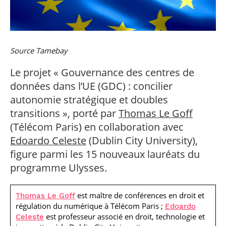
professionnel
Je suis élève en
Artificielle en
S’engager à Télécom
Corps des Mines
Parcours Numérique
situation de
alternance
Paris
• Journaliste
Responsable
Parcours Talents : un
handicap, comment
(admissions closes)
Numérique
Double Diplôme
faire ?
responsable : nos
Enquête 1er emploi
• Diplômé
donnant accès aux
Expert
élèves impliqués
Corps techniques de
Vous êtes admis,
cybersécurité des
Source Tamebay
• Créateur d’entreprise
l’État
préparez votre
réseaux et des
arrivée
systèmes
Le projet « Gouvernance des centres de
d’information
Financement
données dans l’UE (GDC) : concilier
Intelligence
autonomie stratégique et doubles
Entreprises &
Artificielle – Expert
solutions Mastère
transitions », porté par
Thomas Le Goff
Data & MLops
Spécialisé
(Télécom Paris) en collaboration avec
Intelligence
Brochures &
Artificielle
Edoardo Celeste
(Dublin City University),
contacts
multimodale et
figure parmi les 15 nouveaux lauréats du
autonome
Événements des
programme Ulysses.
formations de
Mastère Spécialisé
est maître de conférences en droit et
Thomas Le Goff
régulation du numérique à Télécom Paris ;
Edoardo
est professeur associé en droit, technologie et
Celeste