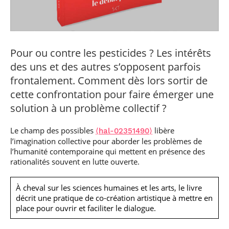
professionnel
Je suis élève en
Artificielle en
S’engager à Télécom
Corps des Mines
Parcours Numérique
situation de
alternance
Paris
• Journaliste
Responsable
Parcours Talents : un
handicap, comment
(admissions closes)
Numérique
Double Diplôme
faire ?
responsable : nos
Enquête 1er emploi
• Diplômé
donnant accès aux
Expert
élèves impliqués
Corps techniques de
Vous êtes admis,
cybersécurité des
Pour ou contre les pesticides ? Les intérêts
• Créateur d’entreprise
l’État
préparez votre
réseaux et des
des uns et des autres s’opposent parfois
arrivée
systèmes
d’information
frontalement. Comment dès lors sortir de
Financement
cette confrontation pour faire émerger une
Intelligence
Entreprises &
Artificielle – Expert
solution à un problème collectif ?
solutions Mastère
Data & MLops
Spécialisé
Le champ des possibles
libère
Intelligence
⟨hal-02351490⟩
Brochures &
Artificielle
l’imagination collective pour aborder les problèmes de
contacts
multimodale et
l’humanité contemporaine qui mettent en présence des
autonome
rationalités souvent en lutte ouverte.
Événements des
formations de
Mastère Spécialisé
À cheval sur les sciences humaines et les arts, le livre
décrit une pratique de co-création artistique à mettre en
place pour ouvrir et faciliter le dialogue.