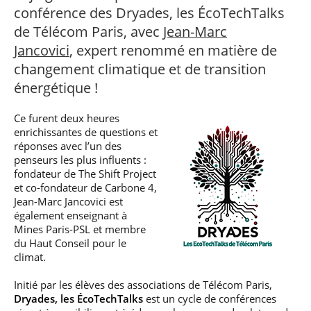
professionnel
Je suis élève en
Artificielle en
S’engager à Télécom
conférence des Dryades, les ÉcoTechTalks
Corps des Mines
Parcours Numérique
situation de
alternance
Paris
• Journaliste
Responsable
Parcours Talents : un
de Télécom Paris, avec
Jean-Marc
handicap, comment
(admissions closes)
Numérique
Double Diplôme
faire ?
Jancovici
, expert renommé en matière de
responsable : nos
Enquête 1er emploi
• Diplômé
donnant accès aux
Expert
élèves impliqués
Corps techniques de
changement climatique et de transition
Vous êtes admis,
cybersécurité des
• Créateur d’entreprise
l’État
préparez votre
réseaux et des
énergétique !
arrivée
systèmes
d’information
Financement
Ce furent deux heures
Intelligence
enrichissantes de questions et
Entreprises &
Artificielle – Expert
réponses avec l’un des
solutions Mastère
Data & MLops
penseurs les plus influents :
Spécialisé
fondateur de The Shift Project
Intelligence
et co-fondateur de Carbone 4,
Brochures &
Artificielle
contacts
Jean-Marc Jancovici est
multimodale et
également enseignant à
autonome
Événements des
Mines Paris-PSL et membre
formations de
du Haut Conseil pour le
Mastère Spécialisé
climat.
Initié par les élèves des associations de Télécom Paris,
Dryades, les ÉcoTechTalks
est un cycle de conférences