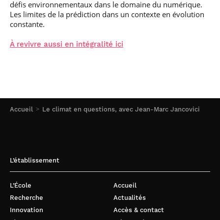
défis environnementaux dans le domaine du numérique.
Les limites de la prédiction dans un contexte en évolution
constante.
À revivre aussi en intégralité ici
Accueil
Le climat en questions, avec Jean-Marc Jancovici
L’établissement
L’École
Accueil
Recherche
Actualités
Innovation
Accès & contact