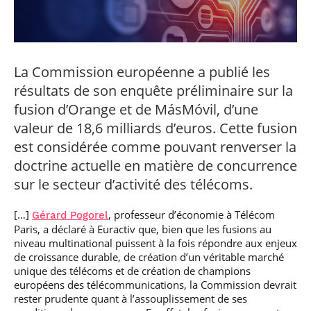
professionnel
Je suis élève en
Artificielle en
S’engager à Télécom
Corps des Mines
Parcours Numérique
situation de
alternance
Paris
• Journaliste
Responsable
Parcours Talents : un
handicap, comment
(admissions closes)
Numérique
Double Diplôme
faire ?
responsable : nos
Enquête 1er emploi
• Diplômé
donnant accès aux
Expert
élèves impliqués
Corps techniques de
Vous êtes admis,
cybersécurité des
La Commission européenne a publié les
• Créateur d’entreprise
l’État
préparez votre
réseaux et des
résultats de son enquête préliminaire sur la
arrivée
systèmes
d’information
fusion d’Orange et de MásMóvil, d’une
Financement
valeur de 18,6 milliards d’euros. Cette fusion
Intelligence
Entreprises &
Artificielle – Expert
est considérée comme pouvant renverser la
solutions Mastère
Data & MLops
doctrine actuelle en matière de concurrence
Spécialisé
Intelligence
sur le secteur d’activité des télécoms.
Brochures &
Artificielle
contacts
multimodale et
[…]
, professeur d’économie à Télécom
autonome
Gérard Pogorel
Événements des
Paris, a déclaré à Euractiv que, bien que les fusions au
formations de
niveau multinational puissent à la fois répondre aux enjeux
Mastère Spécialisé
de croissance durable, de création d’un véritable marché
unique des télécoms et de création de champions
européens des télécommunications, la Commission devrait
rester prudente quant à l’assouplissement de ses