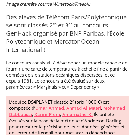
professionnel
Je suis élève en
Artificielle en
Image d’entête source Wirestock/Freepik
S’engager à Télécom
Corps des Mines
Parcours Numérique
situation de
alternance
Paris
• Journaliste
Responsable
Parcours Talents : un
handicap, comment
(admissions closes)
Numérique
Des élèves de Télécom Paris/Polytechnique
Double Diplôme
faire ?
responsable : nos
Enquête 1er emploi
• Diplômé
donnant accès aux
se sont classés 2
et 3
au
concours
es
es
Expert
élèves impliqués
Corps techniques de
Vous êtes admis,
cybersécurité des
GenHack
organisé par BNP Paribas, l’École
• Créateur d’entreprise
l’État
préparez votre
réseaux et des
arrivée
Polytechnique et Mercator Ocean
systèmes
d’information
International !
Financement
Intelligence
Entreprises &
Artificielle – Expert
Le concours consistait à développer un modèle capable de
solutions Mastère
Data & MLops
fournir une carte de températures à échelle fine à partir de
Spécialisé
données de six stations océaniques dispersées, et ce
Intelligence
depuis 1981. Le concours a été évalué sur deux
Brochures &
Artificielle
paramètres : « Marginals » et « Dependency ».
contacts
multimodale et
autonome
Événements des
L’équipe DS4PLANET classée 2
(prix 1000 €) est
e
formations de
composée d’
,
,
Mastère Spécialisé
Omar Ahmad
Ahmad Al Masri
Mohamad
,
,
Ils ont été
Dabboussi
Karim Frem
Amarnathe K.
évalués sur la base de la métrique d’Anderson-Darling
pour mesurer la précision de leurs données générées et
de l’erreur de Kendall pour mesurer la dépendance.